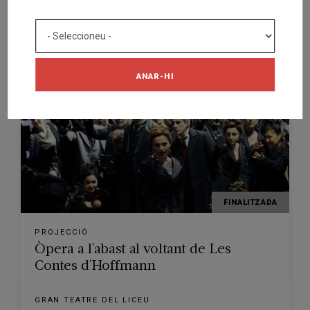
GRAN TEATRE DEL LICEU
BARCELONA
16/01/2021
5
ANAR-HI
FINALITZADA
PROJECCIÓ
Òpera a l'abast al voltant de Les
Contes d'Hoffmann
GRAN TEATRE DEL LICEU