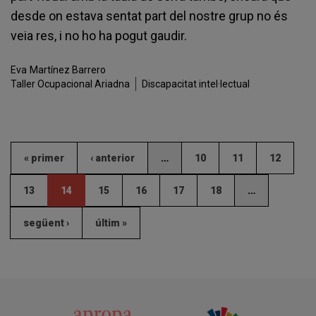
desde on estava sentat part del nostre grup no és
veia res, i no ho ha pogut gaudir.
Eva
Martínez Barrero
Taller Ocupacional Ariadna
Discapacitat intel·lectual
« primer
‹ anterior
…
10
11
12
13
14
15
16
17
18
…
següent ›
últim »