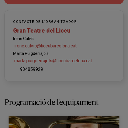
CONTACTE DE L'ORGANITZADOR
Gran Teatre del Liceu
Irene Calvís
irene.calvis@liceubarcelona.cat
Marta Puigderrajols
marta.puigderrajols@liceubarcelona.cat
934859929
Programació de l'equipament