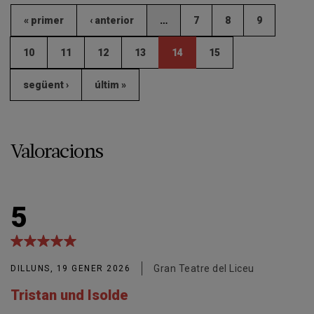
« primer
‹ anterior
…
7
8
9
10
11
12
13
14
15
següent ›
últim »
Valoracions
5
Gran Teatre del Liceu
DILLUNS, 19 GENER 2026
Tristan und Isolde