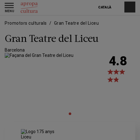
Vés
Skip
Toggle
al
to
CATALÀ
navigation
contingut
main
navigation
Promotors culturals
Gran Teatre del Liceu
Gran Teatre del Liceu
Barcelona
4.8