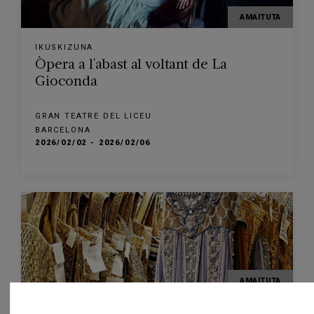
AMAITUTA
IKUSKIZUNA
Òpera a l'abast al voltant de La
Gioconda
GRAN TEATRE DEL LICEU
BARCELONA
2026/02/02 - 2026/02/06
AMAITUTA
BISITA KOMENTATUA