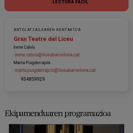
LECTURA FÁCIL
ANTOLATZAILEAREN KONTAKTUA
Gran Teatre del Liceu
Irene Calvís
irene.calvis@liceubarcelona.cat
Marta Puigderrajols
marta.puigderrajols@liceubarcelona.cat
934859929
Ekipamenduaren programazioa