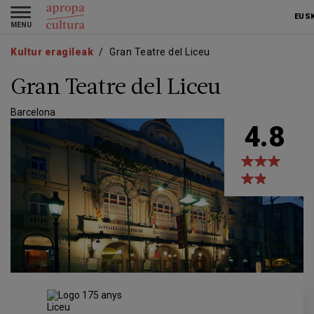
Skip
Skip
Toggle
to
to
EUS
navigation
main
main
content
navigation
Kultur eragileak
Gran Teatre del Liceu
Gran Teatre del Liceu
Barcelona
4.8