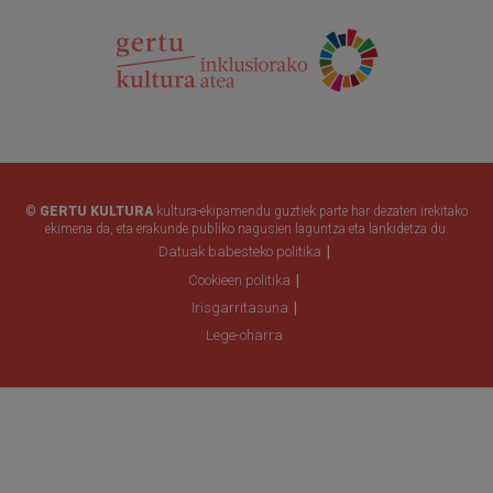
© GERTU KULTURA
kultura-ekipamendu guztiek parte har dezaten irekitako
ekimena da, eta erakunde publiko nagusien laguntza eta lankidetza du.
Datuak babesteko politika
Cookieen politika
Irisgarritasuna
Lege-oharra