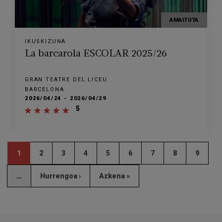
AMAITUTA
IKUSKIZUNA
La barcarola ESCOLAR 2025/26
GRAN TEATRE DEL LICEU
BARCELONA
2026/04/24 - 2026/04/29
5
1
2
3
4
5
6
7
8
9
…
Hurrengoa ›
Azkena »