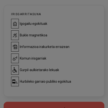
IRISGARRITASUNA
Igogailu egokituak
Bukle magnetikoa
Informazioa irakurketa errazean
Komun irisgarriak
Gurpil-aulkietarako lekuak
Hurbileko garraio publiko egokitua