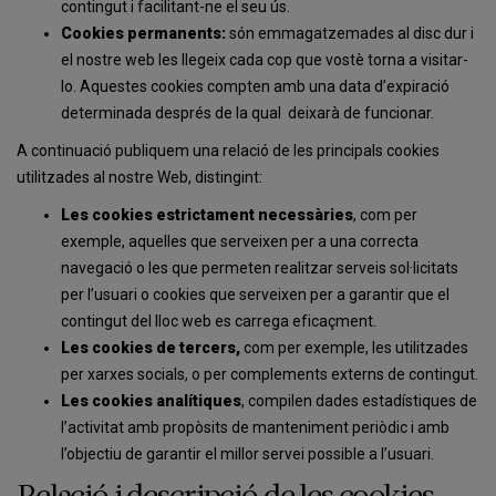
contingut i facilitant-ne el seu ús.
Cookies permanents:
són emmagatzemades al disc dur i
el nostre web les llegeix cada cop que vostè torna a visitar-
lo. Aquestes cookies compten amb una data d’expiració
determinada després de la qual deixarà de funcionar.
A continuació publiquem una relació de les principals cookies
utilitzades al nostre Web, distingint:
Les cookies estrictament necessàries
, com per
exemple, aquelles que serveixen per a una correcta
navegació o les que permeten realitzar serveis sol·licitats
per l’usuari o cookies que serveixen per a garantir que el
contingut del lloc web es carrega eficaçment.
Les cookies de tercers,
com per exemple, les utilitzades
per xarxes socials, o per complements externs de contingut.
Les cookies analítiques
, compilen dades estadístiques de
l’activitat amb propòsits de manteniment periòdic i amb
l’objectiu de garantir el millor servei possible a l’usuari.