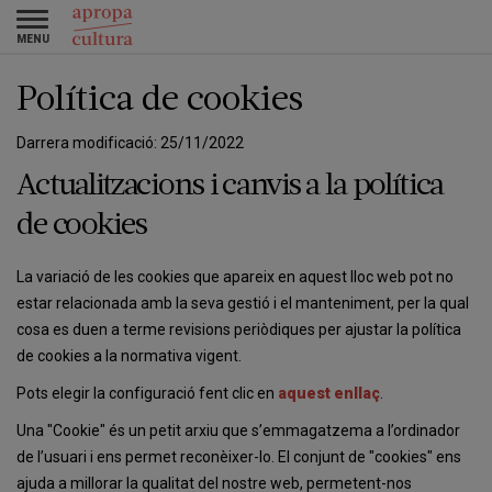
Vés
Skip
Toggle
al
to
navigation
contingut
main
navigation
Política de cookies
Darrera modificació: 25/11/2022
Actualitzacions i canvis a la política
de cookies
La variació de les cookies que apareix en aquest lloc web pot no
estar relacionada amb la seva gestió i el manteniment, per la qual
cosa es duen a terme revisions periòdiques per ajustar la política
de cookies a la normativa vigent.
Pots elegir la configuració fent clic en
aquest enllaç
.
Una "Cookie" és un petit arxiu que s’emmagatzema a l’ordinador
de l’usuari i ens permet reconèixer-lo. El conjunt de "cookies" ens
ajuda a millorar la qualitat del nostre web, permetent-nos