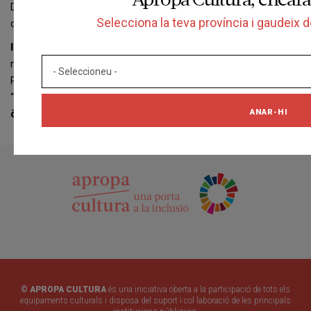
Apropa Cultura, encara
Depenent de cada navegador, aquest mode privat pot tenir
Selecciona la teva província i gaudeix d
diferents noms.
Important:
Si us plau, llegeixi atentament la secció d’ajuda del seu
navegador per a conèixer més sobre com activar el “mode privat”.
Podrà seguir visitant la nostra pàgina web tot i tenir activat aquest
“mode privat”,
si bé la navegació per la pàgina web pot no ser
ANAR-HI
òptima i algunes utilitats poden no funcionar correctament.
© APROPA CULTURA
és una iniciativa oberta a la participació de tots els
equipaments culturals i disposa del suport i col·laboració de les principals