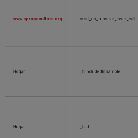
www.apropacultura.org
omd_no_mostrar_layer_call
Hotjar
_hjIncludedInSample
Hotjar
_hjid