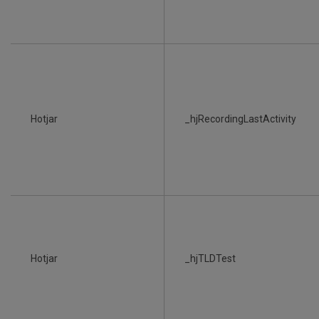
Hotjar
_hjRecordingLastActivity
Hotjar
_hjTLDTest