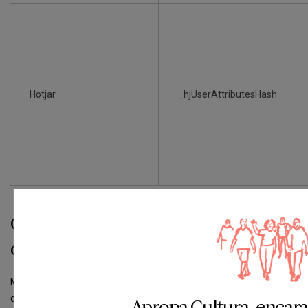
Hotjar
_hjUserAttributesHash
Garanties complementàries – Gestió
de cookies
Molts navegadors permeten activar un mode privat mitjançant el
qual les cookies s’esborren sempre després de la seva visita.