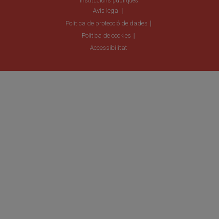
institucions públiques.
Avís legal
Política de protecció de dades
Política de cookies
Accessibilitat