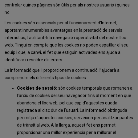
controlar quines pàgines són útils per als nostres usuaris i quines
no.
Les cookies són essencials per al funcionament d’Internet,
aportant innumerables avantatges en la prestació de serveis
interactius, facilitant-li la navegació i operativitat del nostre lloc
web. Tingui en compte que les cookies no poden espatllar el seu
equip i que, a canvi, el fet que estiguin activades ens ajuda a
identificar i resoldre els errors.
La informació que li proporcionem a continuació, l’ajudarà a
comprendre els diferents tipus de cookies:
Cookies de sessió:
són cookies temporals que romanen a
l’arxiu de cookies del seu navegador fins al moment en què
abandona el lloc web, pel que cap d’aquestes queda
registrada al disc dur de l’usuari. La informació obtinguda
per mitjà d’aquestes cookies, serveixen per analitzar pautes
de trànsit al web. A la llarga, aquest fet ens permet
proporcionar una millor experiència per a millorar el