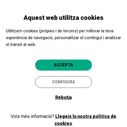
Vés
Skip
Toggle
al
to
CATALÀ
navigation
contingut
main
Aquest web utilitza cookies
navigation
Programació
Cercador d'activitats
Utilitzem cookies (pròpies i de tercers) per millorar la teva
Cercador d'activitats
experiència de navegació, personalitzar el contingut i analitzar
el trànsit al web.
CERCA LLIURE
ACCEPTA
Província/Localitat
CONFIGURA
Dates/horaris
Rebutja
Accessibilitat
Vols més informació?
Llegeix la nostra política de
Més filtres
cookies
.