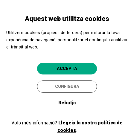
Vés
Skip
Toggle
al
to
CATALÀ
navigation
contingut
main
Aquest web utilitza cookies
navigation
Entitats socials
Què oferim
Utilitzem cookies (pròpies i de tercers) per millorar la teva
experiència de navegació, personalitzar el contingut i analitzar
el trànsit al web.
ACCEPTA
CONFIGURA
Què oferim
Rebutja
Vols més informació?
Llegeix la nostra política de
Espectacles i activitats culturals a
cookies
.