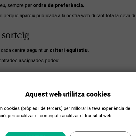
ueu, sempre per
ordre de preferència.
il perquè apareix publicada a la nostra web durant tota la seva d
 sorteig
a cada centre seguint un
criteri equitatiu.
iu entrades assignades podeu:
ignat entrades, podeu participar en la segona volta d'assign
Aquest web utilitza cookies
em cookies (pròpies i de tercers) per millorar la teva experiència de
ons per sorteig
ió, personalitzar el contingut i analitzar el trànsit al web.
les places que han quedat lliures i els centres socials rebeu els