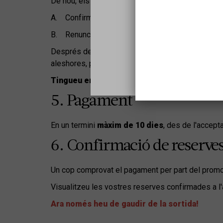
De nou, els centres amb places assignades teniu
Sel
A. Confirmar la seva reserva
B. Renunciar a les entrades
Després de la segona volta,
alguns promotors c
aleshores, podeu entrar de nou a la
llista d’esp
Tingueu en compte que la Reserva directa se
5. Pagament
En un termini
màxim de 10 dies
, des de l'accept
6. Confirmació de reserve
Un cop comprovat el pagament per part del promo
Visualitzeu les vostres reserves confirmades a l
Ara només heu de gaudir de la sortida!