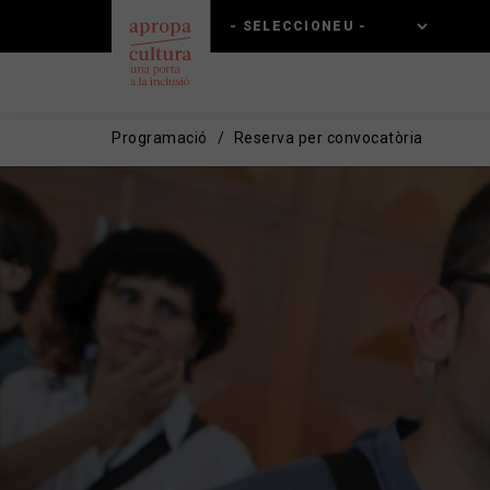
Vés
Skip
al
to
contingut
main
navigation
Programació
Reserva per convocatòria