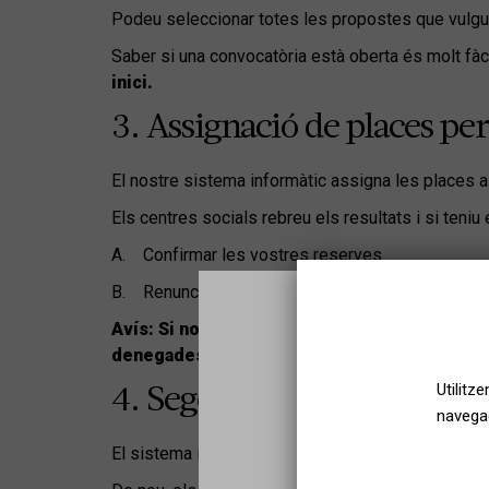
Podeu seleccionar totes les propostes que vulg
Saber si una convocatòria està oberta és molt fàc
inici.
3. Assignació de places per
El nostre sistema informàtic assigna les places 
Els centres socials rebreu els resultats i si ten
A. Confirmar les vostres reserves
B. Renunciar a les entrades
Avís: Si no heu tingut sort i no se us han ass
denegades.
Utilitz
4. Segona volta d’assignaci
navegac
El sistema informàtic fa una nova assignació amb 