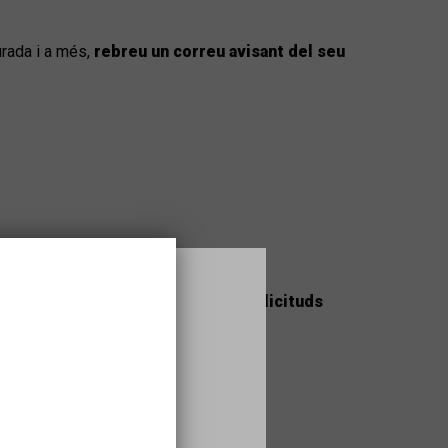
urada i a més,
rebreu un correu avisant del seu
acions, indicant-ho a l'apartat sol·licituds
 resultats.