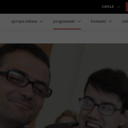
CATALÀ
apropa cultura
programació
formació
ent