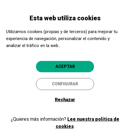
Pasar
Skip
Toggle
al
to
ESPAÑOL
navigation
contenido
main
Esta web utiliza cookies
principal
navigation
Entidades sociales
Qué ofrecemos
Utilizamos cookies (propias y de terceros) para mejorar tu
experiencia de navegación, personalizar el contenido y
analizar el tráfico en la web..
ACEPTAR
CONFIGURAR
Qué ofrecemos
Rechazar
¿Quieres más información?
Lee nuestra política de
Espectáculos y actividades
cookies
.