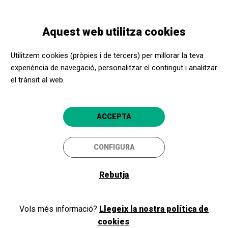
Vés
Skip
Toggle
al
to
CATALÀ
navigation
contingut
main
Aquest web utilitza cookies
navigation
Programació
Il Trovatore en versió concert
Utilitzem cookies (pròpies i de tercers) per millorar la teva
experiència de navegació, personalitzar el contingut i analitzar
el trànsit al web.
Il Trovatore en versió concert
Un repartiment de luxe per
ACCEPTA
presentar-nos les tensions d'un
triangle amorós i els deliris d’una
CONFIGURA
enigmàtica fetillera
Rebutja
Barcelona
Gran Teatre del Liceu
Vols més informació?
Llegeix la nostra política de
cookies
.