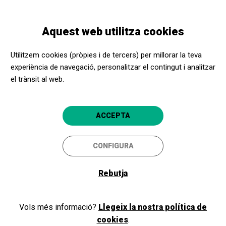
Vés
Skip
Toggle
al
to
CATALÀ
navigation
contingut
main
Aquest web utilitza cookies
navigation
Apropa Cultura
Recursos de comunicació Girona
Utilitzem cookies (pròpies i de tercers) per millorar la teva
experiència de navegació, personalitzar el contingut i analitzar
Recursos de comunicació
el trànsit al web.
Girona
En aquesta secció trobareu material
ACCEPTA
gràfic per a col·laboradors, periodistes
i professionals de la comunicació
CONFIGURA
Rebutja
Tots
Vols més informació?
Llegeix la nostra política de
cookies
.
PER PROVÍNCIA