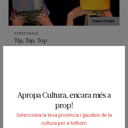
FINALITZADA
ESPECTACLE
Tip, Tap, Top
TEATRE BARTRINA
REUS
01/02/2026
Apropa Cultura, encara més a
prop!
Selecciona la teva província i gaudeix de la
cultura per a tothom