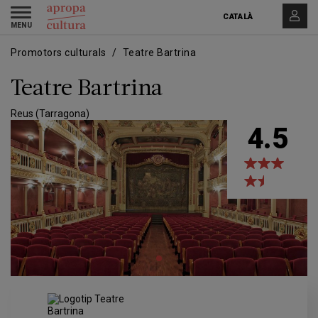
Vés
Skip
Toggle
al
to
CATALÀ
navigation
contingut
main
navigation
Promotors culturals
Teatre Bartrina
Teatre Bartrina
Reus (Tarragona)
4.5