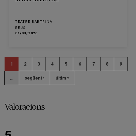
TEATRE BARTRINA
REUS
01/03/2026
1
2
3
4
5
6
7
8
9
…
següent ›
últim »
Valoracions
5