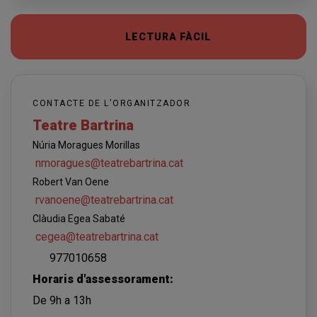
LECTURA FÀCIL
CONTACTE DE L'ORGANITZADOR
Teatre Bartrina
Núria Moragues Morillas
nmoragues@teatrebartrina.cat
Robert Van Oene
rvanoene@teatrebartrina.cat
Clàudia Egea Sabaté
cegea@teatrebartrina.cat
977010658
Horaris d'assessorament:
De 9h a 13h