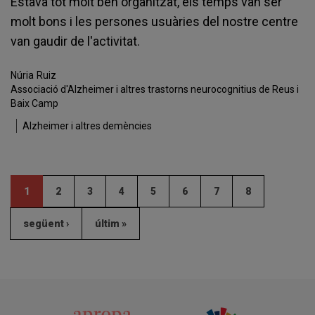
Estava tot molt ben organitzat, els temps van ser
molt bons i les persones usuàries del nostre centre
van gaudir de l'activitat.
Núria
Ruiz
Associació d'Alzheimer i altres trastorns neurocognitius de Reus i
Baix Camp
Alzheimer i altres demències
1
2
3
4
5
6
7
8
següent ›
últim »