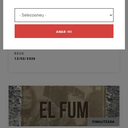
FINALITZADA
ESPECTACLE
A Macbeth song
ANAR-HI
TEATRE BARTRINA
REUS
12/02/2026
FINALITZADA