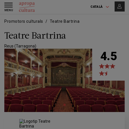
Vés
Skip
Toggle
al
to
CATALÀ
navigation
contingut
main
navigation
Promotors culturals
Teatre Bartrina
Teatre Bartrina
Reus (Tarragona)
4.5