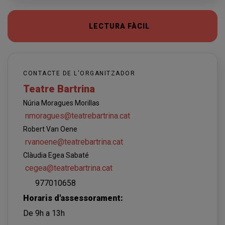
LECTURA FÀCIL
CONTACTE DE L'ORGANITZADOR
Teatre Bartrina
Núria Moragues Morillas
nmoragues@teatrebartrina.cat
Robert Van Oene
rvanoene@teatrebartrina.cat
Clàudia Egea Sabaté
cegea@teatrebartrina.cat
977010658
Horaris d'assessorament:
De 9h a 13h