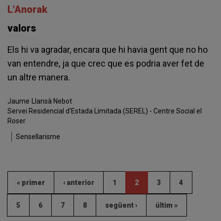
L'Anorak
valors
Els hi va agradar, encara que hi havia gent que no ho
van entendre, ja que crec que es podria aver fet de
un altre manera.
Jaume
Llansà Nebot
Servei Residencial d'Estada Limitada (SEREL) - Centre Social el
Roser
Sensellarisme
« primer
‹ anterior
1
2
3
4
5
6
7
8
següent ›
últim »