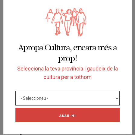
ESPECTACLE
Una festa a Roma
TEATRE BARTRINA
REUS
17/04/2026
Apropa Cultura, encara més a
prop!
Selecciona la teva província i gaudeix de la
cultura per a tothom
FINALITZADA
ANAR-HI
ESPECTACLE
Operetta