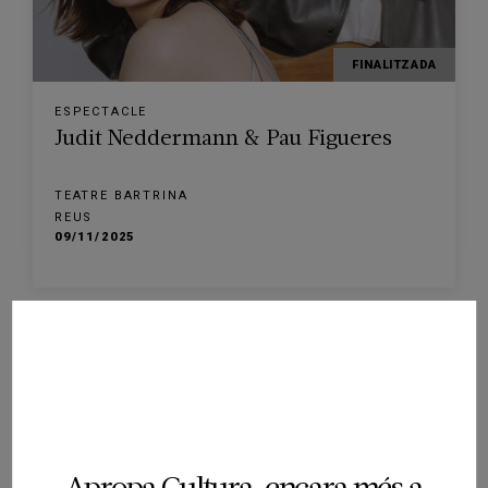
FINALITZADA
ESPECTACLE
Judit Neddermann & Pau Figueres
TEATRE BARTRINA
REUS
09/11/2025
FINALITZADA