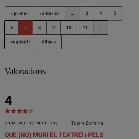
« primer
‹ anterior
…
3
4
5
6
7
8
9
10
11
…
següent ›
últim »
Valoracions
4
Teatre Bartrina
DIUMENGE, 18 ABRIL 2021
QUE (NO) MORI EL TEATRE! i PELS