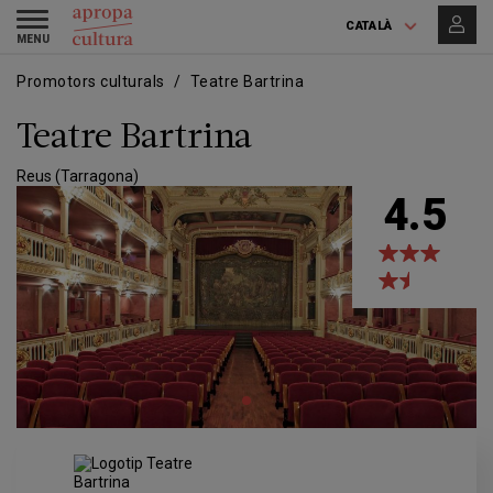
Vés
Skip
Toggle
al
to
CATALÀ
navigation
contingut
main
navigation
Promotors culturals
Teatre Bartrina
Teatre Bartrina
Reus (Tarragona)
4.5