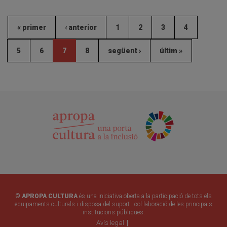
« primer
‹ anterior
1
2
3
4
5
6
7
8
següent ›
últim »
© APROPA CULTURA
és una iniciativa oberta a la participació de tots els
equipaments culturals i disposa del suport i col·laboració de les principals
institucions públiques.
Avís legal