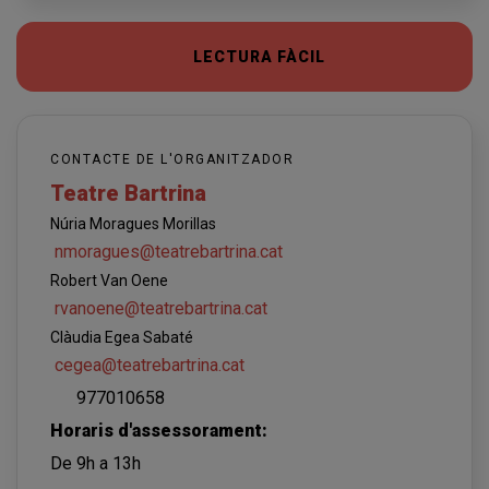
LECTURA FÀCIL
CONTACTE DE L'ORGANITZADOR
Teatre Bartrina
Núria Moragues Morillas
nmoragues@teatrebartrina.cat
Robert Van Oene
rvanoene@teatrebartrina.cat
Clàudia Egea Sabaté
cegea@teatrebartrina.cat
977010658
Horaris d'assessorament:
De 9h a 13h