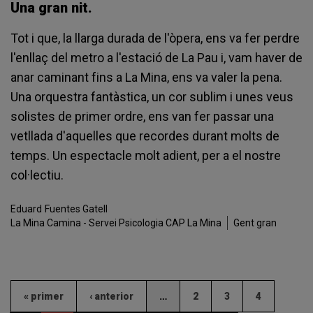
Una gran nit.
Tot i que, la llarga durada de l'òpera, ens va fer perdre
l'enllaç del metro a l'estació de La Pau i, vam haver de
anar caminant fins a La Mina, ens va valer la pena.
Una orquestra fantàstica, un cor sublim i unes veus
solistes de primer ordre, ens van fer passar una
vetllada d'aquelles que recordes durant molts de
temps. Un espectacle molt adient, per a el nostre
col·lectiu.
Eduard
Fuentes Gatell
La Mina Camina - Servei Psicologia CAP La Mina
Gent gran
« primer
‹ anterior
…
2
3
4