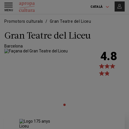
Vés
Skip
Toggle
al
to
CATALÀ
navigation
contingut
main
navigation
Promotors culturals
Gran Teatre del Liceu
Gran Teatre del Liceu
Barcelona
4.8