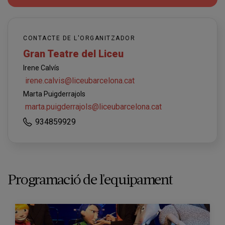
CONTACTE DE L'ORGANITZADOR
Gran Teatre del Liceu
Irene Calvís
irene.calvis@liceubarcelona.cat
Marta Puigderrajols
marta.puigderrajols@liceubarcelona.cat
934859929
Programació de l'equipament