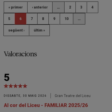
« primer
‹ anterior
…
2
3
4
5
6
7
8
9
10
…
següent ›
últim »
Valoracions
5
Gran Teatre del Liceu
DISSABTE, 30 MAIG 2026
Al cor del Liceu - FAMILIAR 2025/26