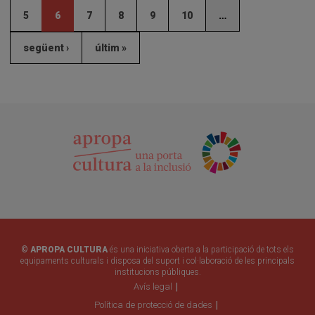
5
6
7
8
9
10
…
següent ›
últim »
© APROPA CULTURA
és una iniciativa oberta a la participació de tots els
equipaments culturals i disposa del suport i col·laboració de les principals
institucions públiques.
Avís legal
Política de protecció de dades