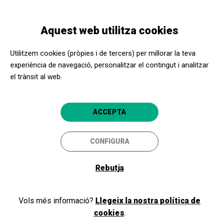
Vés
Skip
Toggle
al
to
CATALÀ
navigation
contingut
main
Aquest web utilitza cookies
navigation
CONEIX L'EXPERIÈNCIA APROPA CULTURA
Testimonis de l'àmbit social i cultural
Utilitzem cookies (pròpies i de tercers) per millorar la teva
experiència de navegació, personalitzar el contingut i analitzar
el trànsit al web.
ACCEPTA
CONFIGURA
Rebutja
Vols més informació?
Llegeix la nostra política de
cookies
.