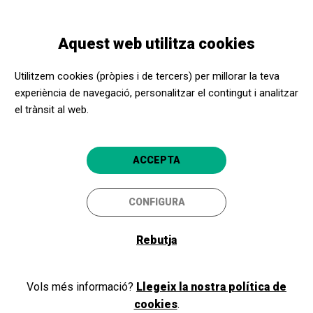
Vés
Skip
Toggle
al
to
CATALÀ
navigation
contingut
main
Aquest web utilitza cookies
navigation
Utilitzem cookies (pròpies i de tercers) per millorar la teva
experiència de navegació, personalitzar el contingut i analitzar
el trànsit al web.
ACCEPTA
Persones amb addiccions
CONFIGURA
Amb cultura, li he tornat a agafar
Rebutja
el gust a la vida!
Vols més informació?
Llegeix la nostra política de
Adreçat al col·lectiu de persones en recuperació d'alguna
cookies
.
dependència.