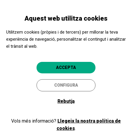
Vés
Skip
Toggle
al
to
CATALÀ
navigation
contingut
main
Aquest web utilitza cookies
navigation
Utilitzem cookies (pròpies i de tercers) per millorar la teva
experiència de navegació, personalitzar el contingut i analitzar
el trànsit al web.
ACCEPTA
Persones amb discapacitat
CONFIGURA
física o orgànica
Rebutja
La cultura és un dret i
l’accessibilitat és la porta per
Vols més informació?
Llegeix la nostra política de
assolir-lo
cookies
.