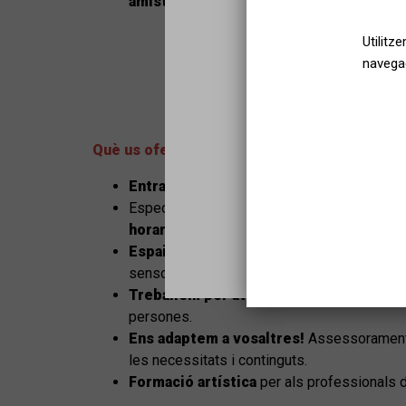
amistats
i
eixamplar horitzons
.
Utilitz
navegac
Què us ofereix Apropa Cultura?
Sel
Entrades
a un preu reduït.
Espectacles, concerts i exposicions
durant
horaris.
Espais, funcions i visites accessibles
pe
sensorial i amb mobilitat reduïda.
Treballem per atendre
els suports en acc
persones.
Ens adaptem a vosaltres!
Assessorament 
les necessitats i continguts.
Formació artística
per als professionals d