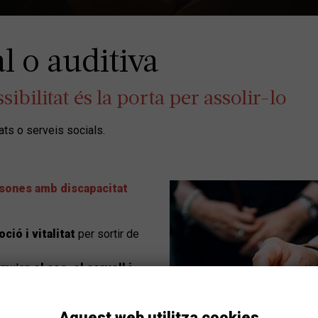
l o auditiva
ssibilitat és la porta per assolir-lo
ats o serveis socials.
rsones amb discapacitat
oció i vitalitat
per sortir de
timulen
el cos, el cervell i
 noves vivències
,
fer noves
Aquest web utilitza cookies