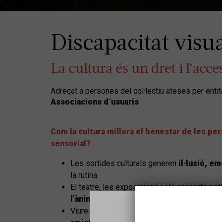
Discapacitat visua
La cultura és un dret i l’acce
Adreçat a persones del col·lectiu ateses per entit
Associacions d´usuaris
Com la cultura millora el benestar de les pe
sensorial?
Les sortides culturals generen
il·lusió, em
la rutina.
El teatre, les exposicions i els concerts es
l’ànima
. Allò lúdic esdevé terapèutic.
Viure una experiència cultural ajuda a
crear