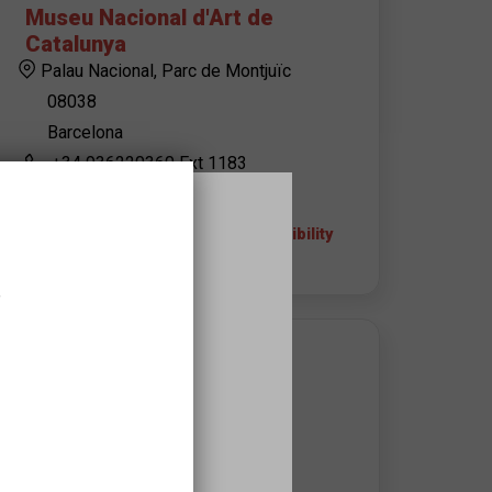
Museu Nacional d'Art de
Catalunya
Palau Nacional, Parc de Montjuïc
08038
Barcelona
+34 936220360 Ext 1183
+ info about the space and accessibility
,
APROPA EQUIPAMIENT CONTACT
Museu Nacional d'Art de
Catalunya
Reserves MNAC
grups@museunacional.cat