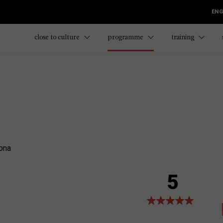
ENG
close to culture
programme
training
ona
5