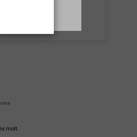
+34 936220360 Ext 1183
Advisory hours:
De dilluns a divendres de 10 a 15h
lunya
ès molt.