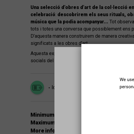
Una selecció d’obres d’art de la col·lecció 
celebració
:
descobrirem els seus rituals, o
música que la podia acompanyar...
Tot observa
tots i totes una conversa que possiblement ens 
D’aquesta manera construirem de manera creativa 
significats a les obres d’art.
Aquesta experiència, facilitada per una educadora, 
socials del grup, convertint el museu en un espai 
We use 
persona
Ideal for older people
Very visual
Minimum places for the group:
5
Maximum places for the group:
15
More information about the schedule: