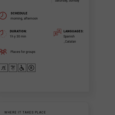
Saturday, Sunday
SCHEDULE
morning, afternoon
DURATION:
LANGUAGES:
1h y 30 min
Spanish
Catalan
Places for groups
WHERE IT TAKES PLACE