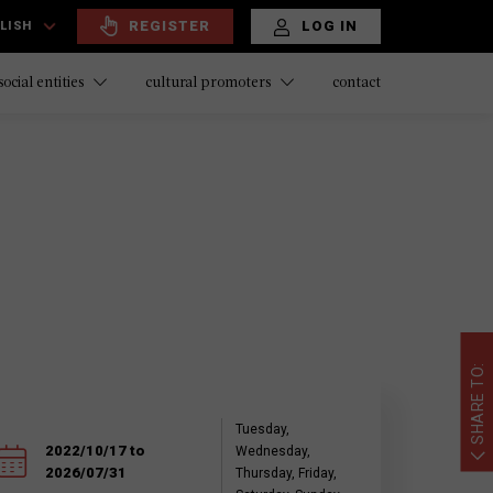
REGISTER
LOG IN
LISH
contact
social entities
cultural promoters
SHARE TO:
Tuesday,
2022/10/17 to
Wednesday,
2026/07/31
Thursday, Friday,