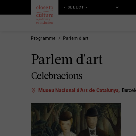
Skip
Skip
to
to
main
main
content
navigation
Programme
Parlem d'art
Parlem d'art
Celebracions
Museu Nacional d'Art de Catalunya
Barcel