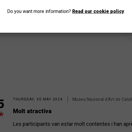
GO
Do you want more information?
Read our cookie policy
.
Museu Nacional d'Art de Cata
5
THURSDAY, 30 MAY 2024
Molt atractiva
Les participants van estar molt contentes i han apr