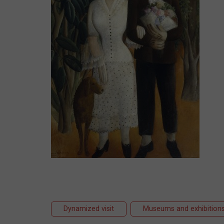
Dynamized visit
Museums and exhibition