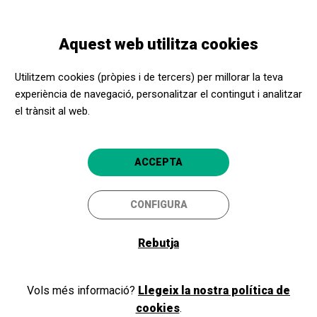
Vés
Skip
Toggle
al
to
CATALÀ
navigation
contingut
main
Aquest web utilitza cookies
navigation
Programació
Parlem d'art
Utilitzem cookies (pròpies i de tercers) per millorar la teva
experiència de navegació, personalitzar el contingut i analitzar
el trànsit al web.
Parlem d'art
Celebracions
ACCEPTA
Barcelona
Museu Nacional d'Art de Catalunya
CONFIGURA
5
Rebutja
Vols més informació?
Llegeix la nostra política de
cookies
.