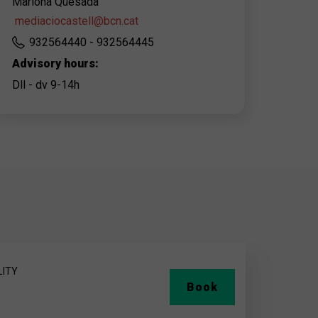
Mariona Quesada
mediaciocastell@bcn.cat
932564440 - 932564445
Advisory hours:
Dll - dv 9-14h
LITY
Book