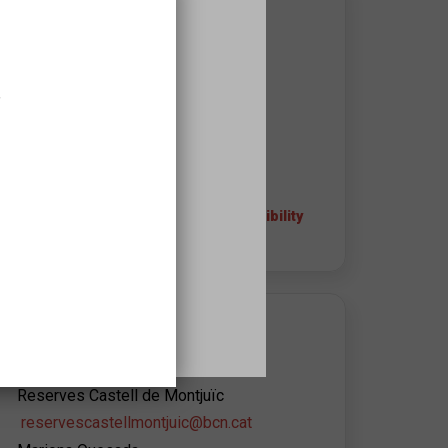
WHERE IT TAKES PLACE
Castell de Montjuïc
Ctra. de Montjuïc, 66
,
08038
Barcelona
932564440 - 932564445
+ info about the space and accessibility
APROPA EQUIPAMIENT CONTACT
Castell de Montjuïc
Reserves Castell de Montjuïc
reservescastellmontjuic@bcn.cat