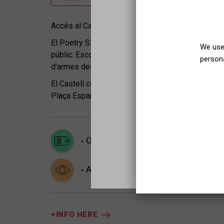
Accés al Castell gratuït a partir de les 20h. Espect
El Poetry Slam és una competició poètica àgil i 
We use 
públic. Escolta, riu, aplaudeix, emociona't amb les 
persona
d'armes del Castell.
El Castell comptarà amb servei de bar i restauraci
Plaça Espanya des de les 22.30h a les 23.30h
Outdoor
Blockbuster
A safe bet
Alcohol or drug consumption
Out
+INFO HERE