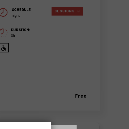
SCHEDULE
SESSIONS
night
DURATION:
3h
Free