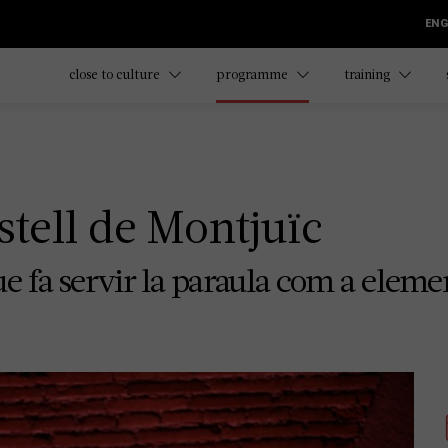
ENG
close to culture
programme
training
stell de Montjuïc
 fa servir la paraula com a elemen