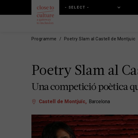
Skip
Skip
to
to
main
main
content
navigation
Programme
Poetry Slam al Castell de Montjuïc
Poetry Slam al Ca
Una competició poètica que
Castell de Montjuïc
Barcelona