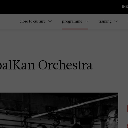
ENG
close to culture
programme
training
balKan Orchestra