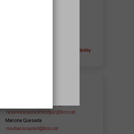
Ctra. de Montjuïc, 66
08038
,
Barcelona
932564440 - 932564445
+ info about the space and accessibility
APROPA EQUIPAMIENT CONTACT
Castell de Montjuïc
Reserves Castell de Montjuïc
reservescastellmontjuic@bcn.cat
Mariona Quesada
mediaciocastell@bcn.cat