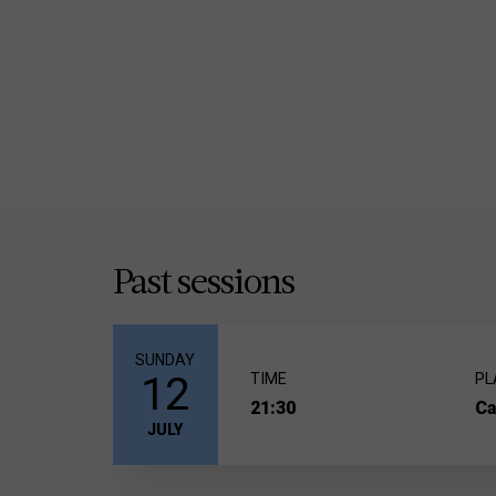
Preu aproximat taxi de plaça d'Espanya al Castell
* Pendents en aquest moment de saber per part d
Past sessions
SUNDAY
12
TIME
PL
21:30
Ca
JULY