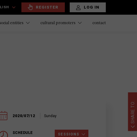
REGISTER
LOG IN
LISH
contact
social entities
cultural promoters
SHARE TO:
2020/07/12
Sunday
SCHEDULE
SESSIONS