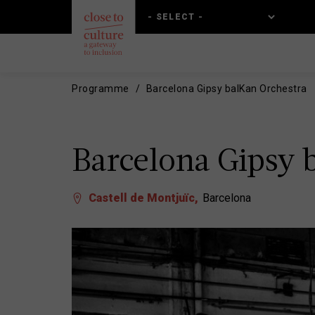
Skip
Skip
to
to
main
main
content
navigation
Programme
Barcelona Gipsy balKan Orchestra
Barcelona Gipsy 
Castell de Montjuïc
Barcelona