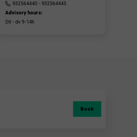
932564440 - 932564445
Advisory hours:
Dll - dv 9-14h
Book