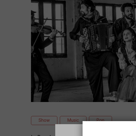
Show
Music
Pop