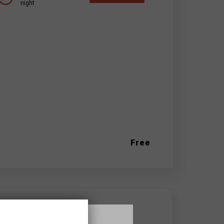
night
Free
WHERE IT TAKES PLACE
Castell de Montjuïc