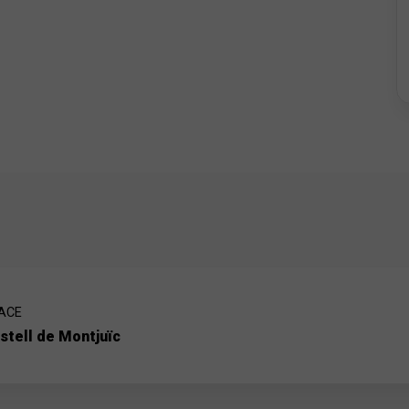
 - 9€
e TMB si aquest servei estarà disponible.
ACE
stell de Montjuïc