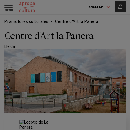
Skip
Skip
Toggle
to
to
ENGLISH
navigation
main
main
content
navigation
Promotores culturales
Centre d'Art la Panera
Centre d'Art la Panera
Lleida