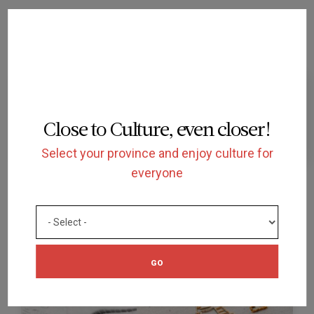
Acceso con silla de ruedas a los dos pisos.
Enlace
al apartado de accesibilidad de la web del equipamiento.
ACCESSIBILITY
Places available for wheelchair users
Close to Culture, even closer!
Select your province and enjoy culture for
everyone
LECTURA FÁCIL
GO
Equipment programming