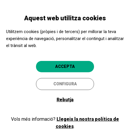
Vés
Skip
Toggle
al
to
CATALÀ
navigation
contingut
main
Aquest web utilitza cookies
navigation
Utilitzem cookies (pròpies i de tercers) per millorar la teva
Kursaal - Espai
experiència de navegació, personalitzar el contingut i analitzar
d'arts escèniques
el trànsit al web.
Manresa
ACCEPTA
Passeig Pere III, 35
08242
CONFIGURA
Manresa
Pàgina web
Rebutja
Cristina Gonzàlez Alsina
cristinagonzalez@mees.cat
Vols més informació?
Llegeix la nostra política de
Gemma Puig
gemmapuig@mees.cat
cookies
.