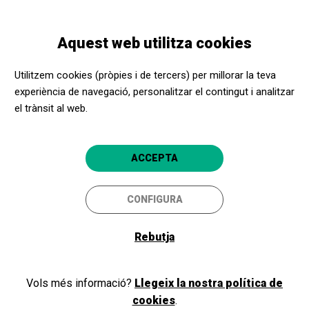
Vés
Skip
Toggle
al
to
CATALÀ
navigation
contingut
main
Aquest web utilitza cookies
navigation
Programació
2025/11/06 | Entsegu orokorra
Utilitzem cookies (pròpies i de tercers) per millorar la teva
experiència de navegació, personalitzar el contingut i analitzar
2025/11/06 | Entsegu
el trànsit al web.
orokorra
Bilbao
Palacio Euskalduna
ACCEPTA
CONFIGURA
Rebutja
Vols més informació?
Llegeix la nostra política de
cookies
.