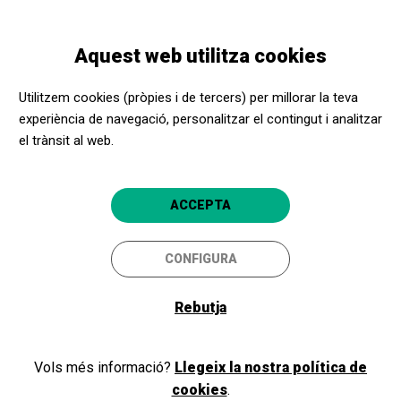
Vés
Skip
Toggle
al
to
CATALÀ
navigation
contingut
main
Aquest web utilitza cookies
navigation
Promotors culturals
Museo del Traje. Centro de Investigación del Patrimonio
Utilitzem cookies (pròpies i de tercers) per millorar la teva
Etnológico
experiència de navegació, personalitzar el contingut i analitzar
el trànsit al web.
Museo del Traje. Centro de
Investigación del Patrimonio
ACCEPTA
Etnológico
Madrid capital (Madrid)
CONFIGURA
4
Rebutja
Vols més informació?
Llegeix la nostra política de
cookies
.