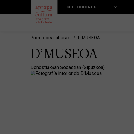
Vés
Skip
al
to
contingut
main
navigation
Promotors culturals
D’MUSEOA
D’MUSEOA
Donostia-San Sebastián (Gipuzkoa)