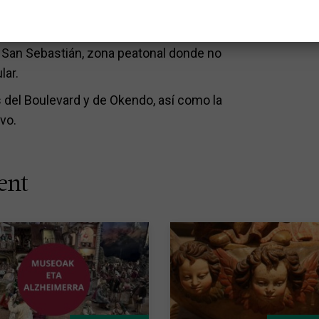
.app.goo.gl/DcJM6kDETi5wSzL36
 San Sebastián, zona peatonal donde no
lar.
 del Boulevard y de Okendo, así como la
vo.
ent