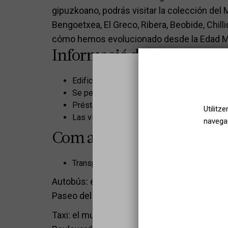
gipuzkoano, podrás visitar la colección de
Bengoetxea, El Greco, Ribera, Beobide, Chilli
cómo hemos evolucionado desde la Edad Med
Informació d'accessibilitat
Edificio adaptado para personas con movili
Se permite la entrada de perros de asistenc
Préstamo de sillas de ruedas en el mostrad
Utilitz
Las visitas se adaptan a las necesidades d
navegac
Com arribar
Transporte público:
Sel
Autobús: el museo se encuentra a pocos min
Paseo del Boulevard. Paradas: 9, 13, 15, 17 y
Taxi: el museo se encuentra a pocos minutos