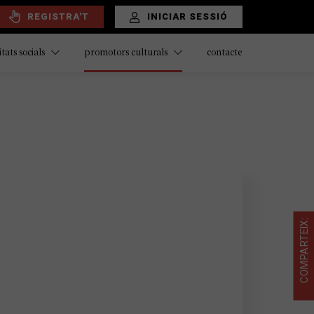
REGISTRA'T
INICIAR SESSIÓ
contacte
itats socials
promotors culturals
COMPARTEIX: