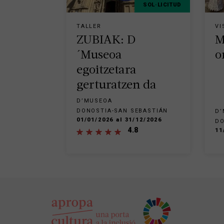
SOL·LICITUD
TALLER
VI
ZUBIAK: D
M
´Museoa
o
egoitzetara
gerturatzen da
D’MUSEOA
DONOSTIA-SAN SEBASTIÁN
D’
01/01/2026 al 31/12/2026
DO
4.8
11