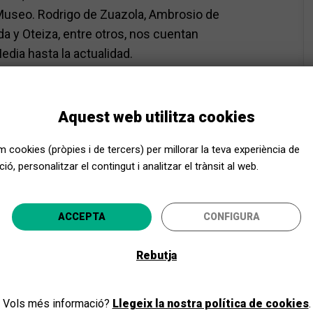
l Museo. Rodrigo de Zuazola, Ambrosio de
da y Oteiza, entre otros, nos cuentan
ia hasta la actualidad.
dad reducida.
Aquest web utilitza cookies
ia.
or de recepción.
em cookies (pròpies i de tercers) per millorar la teva experiència de
e cada grupo.
ió, personalitzar el contingut i analitzar el trànsit al web.
Apropa Cultura, encara més a prop
ACCEPTA
CONFIGURA
ecciona la teva província i gaudeix de la cultura per a to
utos a pie de las paradas de autobús del
Rebutja
 19.
ANAR-HI
 a pie de la parada de taxi del Paseo del
Vols més informació?
Llegeix la nostra política de cookies
.