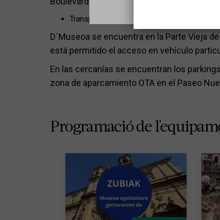
Boulevard. Ubicación parada:
https://maps
Transporte privado:
D´Museoa se encuentra en la Parte Vieja de
está permitido el acceso en vehículo particu
En las cercanías se encuentran los parkings
zona de aparcamiento OTA en el Paseo Nue
Programació de l'equipam