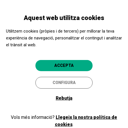
Vés
Skip
Toggle
al
to
CATALÀ
navigation
contingut
main
Aquest web utilitza cookies
navigation
Programació
Postals d'uns altres mons
Utilitzem cookies (pròpies i de tercers) per millorar la teva
experiència de navegació, personalitzar el contingut i analitzar
el trànsit al web.
Postals d'uns altres mons
Planetari
ACCEPTA
Barcelona
CosmoCaixa
CONFIGURA
4.8
Rebutja
Vols més informació?
Llegeix la nostra política de
cookies
.