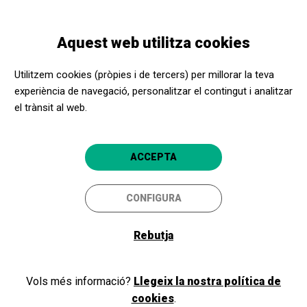
Vés
Skip
Toggle
al
to
CATALÀ
navigation
contingut
main
Aquest web utilitza cookies
navigation
Programació
Postals d'uns altres mons
Utilitzem cookies (pròpies i de tercers) per millorar la teva
experiència de navegació, personalitzar el contingut i analitzar
el trànsit al web.
Postals d'uns altres mons
Planetari
ACCEPTA
Barcelona
CosmoCaixa
CONFIGURA
4.8
Rebutja
Vols més informació?
Llegeix la nostra política de
cookies
.