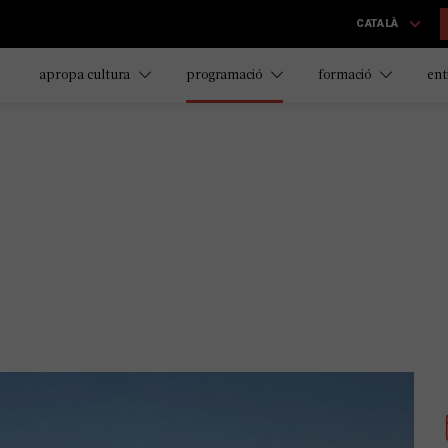
CATALÀ
apropa cultura
programació
formació
ent