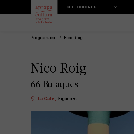
Vés
Skip
al
to
contingut
main
navigation
Programació
Nico Roig
Nico Roig
66 Butaques
La Cate
Figueres