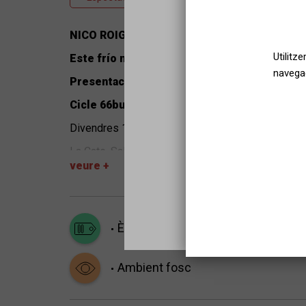
NICO ROIG
Utilitz
Este frío no vale nada
navegac
Presentació del nou disc
Cicle 66butaques
Divendres 17 de febrer, 21 h
Sel
La Cate. Sala Toni Montal
veure +
Música
Èxit entre els joves
Tots els públ
Nico Roig (Barcelona, 1976) treballa com a produc
realment escrivint i composant cançons on troba la
Ambient fosc
irònicament com “Cantautor de protesta psicològi
2021, Nico Roig aterrarà al 66butaques acompany