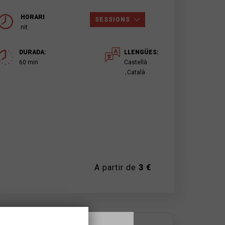
HORARI
SESSIONS
nit
DURADA:
LLENGÜES:
60 min
Castellà
Català
A partir de
3 €