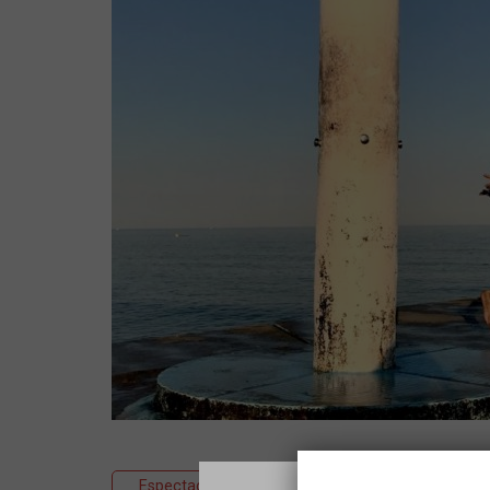
Espectacle
Música
Cantautor/a