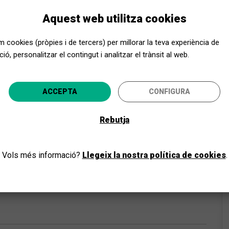
Aquest web utilitza cookies
em cookies (pròpies i de tercers) per millorar la teva experiència de
ió, personalitzar el contingut i analitzar el trànsit al web.
Apropa Cultura, encara més a prop
ACCEPTA
CONFIGURA
ecciona la teva província i gaudeix de la cultura per a to
Rebutja
ANAR-HI
Vols més informació?
Llegeix la nostra política de cookies
.
ics
tor, instrumentista i composant per encàrrec, però és
 seva veu més lliure i personal. Li agrada definir-se
ca”. Després de quatre discos publicats entre 2011 i
at de Lucía Fumero i Dídak Fernández per presentar el