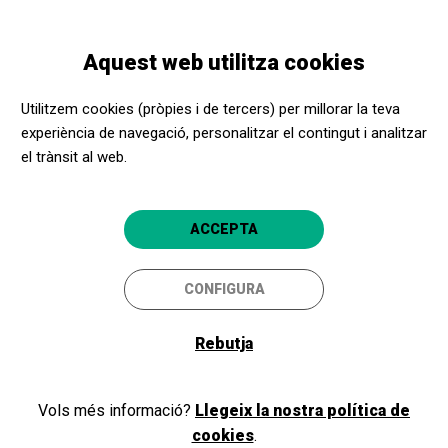
Vés
Skip
Toggle
al
to
CATALÀ
navigation
contingut
main
Aquest web utilitza cookies
navigation
Benvinguts i benvingudes a
Utilitzem cookies (pròpies i de tercers) per millorar la teva
l'Apropa Cultura
experiència de navegació, personalitzar el contingut i analitzar
el trànsit al web.
Si ja formeu part del nostre programa, com a promotor cultural o
ACCEPTA
centre social, inicieu la sessió i accediu a la vostra àrea privada. Si
encara no sou membres, registreu-vos!
CONFIGURA
Rebutja
Iniciar sessió
Vols més informació?
Llegeix la nostra política de
cookies
.