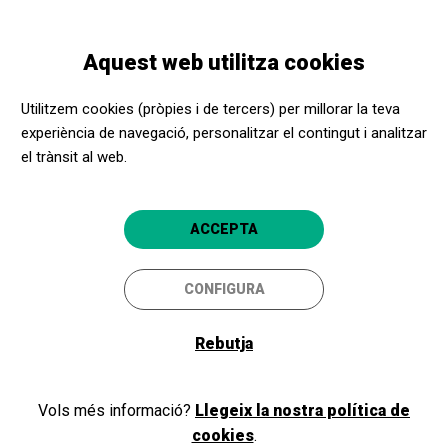
Vés
Skip
Toggle
al
to
CATALÀ
navigation
contingut
main
Aquest web utilitza cookies
navigation
Programació
Lohengrin
Utilitzem cookies (pròpies i de tercers) per millorar la teva
experiència de navegació, personalitzar el contingut i analitzar
el trànsit al web.
Lohengrin
Barcelona
Gran Teatre del Liceu
ACCEPTA
5
CONFIGURA
Rebutja
Vols més informació?
Llegeix la nostra política de
cookies
.