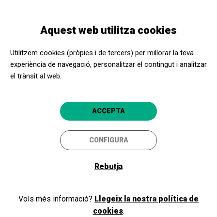
Vés
Skip
Toggle
al
to
CATALÀ
navigation
contingut
main
Aquest web utilitza cookies
navigation
Programació
FILFERRO
Utilitzem cookies (pròpies i de tercers) per millorar la teva
experiència de navegació, personalitzar el contingut i analitzar
el trànsit al web.
FILFERRO
Manresa
Kursaal - Espai d'arts escèniques Manresa
ACCEPTA
CONFIGURA
14/05/2026
dijous
HORARI
SESSIONS
Rebutja
tarda
DURADA:
1H 20MIN
Vols més informació?
Llegeix la nostra política de
LLENGÜES:
cookies
.
Català