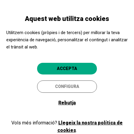
Vés
Skip
Toggle
al
to
CATALÀ
navigation
contingut
main
Aquest web utilitza cookies
navigation
Programació
Collectif Bilaka & Daniel San Pedro "Bezperan"
Utilitzem cookies (pròpies i de tercers) per millorar la teva
experiència de navegació, personalitzar el contingut i analitzar
el trànsit al web.
Collectif Bilaka & Daniel San
Pedro "Bezperan"
ACCEPTA
28ena FIRA MEDITERRÀNIA DE
CONFIGURA
MANRESA
Rebutja
Manresa
Kursaal - Espai d'arts escèniques Manresa
Vols més informació?
Llegeix la nostra política de
cookies
.