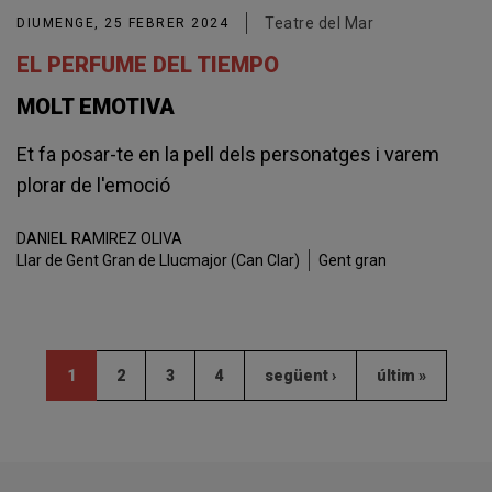
Teatre del Mar
DIUMENGE, 25 FEBRER 2024
EL PERFUME DEL TIEMPO
MOLT EMOTIVA
Et fa posar-te en la pell dels personatges i varem
plorar de l'emoció
DANIEL
RAMIREZ OLIVA
Llar de Gent Gran de Llucmajor (Can Clar)
Gent gran
1
2
3
4
següent ›
últim »