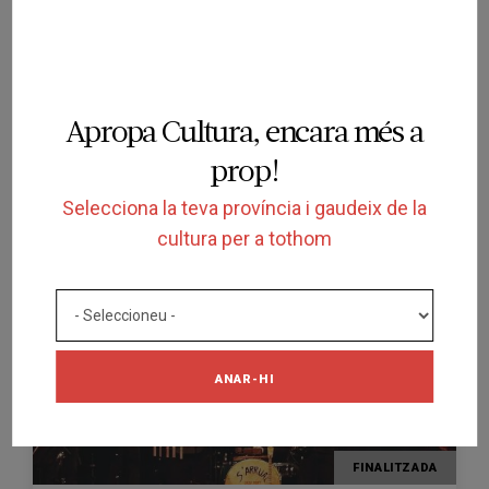
FINALITZADA
Apropa Cultura, encara més a
ESPECTACLE
MIRANDA JAZZ COMBO
prop!
Selecciona la teva província i gaudeix de la
TEATRE DEL MAR
PALMA
cultura per a tothom
05/06/2026
ANAR-HI
FINALITZADA