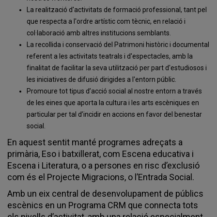
La realització d'activitats de formació professional, tant pel
que respecta a l'ordre artístic com tècnic, en relació i
col·laboració amb altres institucions semblants.
La recollida i conservació del Patrimoni històric i documental
referent a les activitats teatrals i d'espectacles, amb la
finalitat de facilitar la seva utilització per part d'estudiosos i
les iniciatives de difusió dirigides a l'entorn públic.
Promoure tot tipus d’acció social al nostre entorn a través
de les eines que aporta la cultura i les arts escèniques en
particular per tal d’incidir en accions en favor del benestar
social.
En aquest sentit manté programes adreçats a
primària, Eso i batxillerat, com Escena educativa i
Escena i Literatura, o a persones en risc d’exclusió
com és el Projecte Migracions, o l’Entrada Social.
Amb un eix central de desenvolupament de públics
escènics en un Programa CRM que connecta tots
els nivells d’activitat, amb una relació especialment