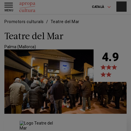
Vés
Skip
Toggle
al
to
CATALÀ
navigation
contingut
main
navigation
Promotors culturals
Teatre del Mar
Teatre del Mar
Palma (Mallorca)
4.9