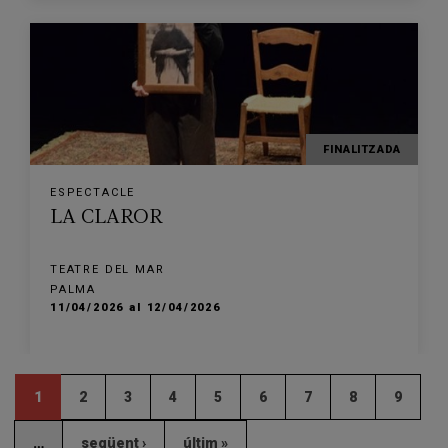
FINALITZADA
ESPECTACLE
LA CLAROR
TEATRE DEL MAR
PALMA
11/04/2026 al 12/04/2026
1
2
3
4
5
6
7
8
9
…
següent ›
últim »