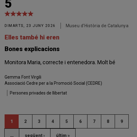
5
Museu d'Història de Catalunya
DIMARTS, 23 JUNY 2026
Elles també hi eren
Bones explicacions
Monitora Maria, correcte i entenedora. Molt bé
Gemma
Font Virgili
Associació Cedre per a la Promoció Social (CEDRE)
Persones privades de llibertat
1
2
3
4
5
6
7
8
9
…
següent ›
últim »