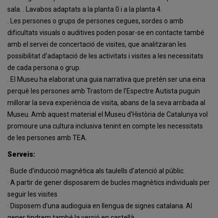
sala. . Lavabos adaptats a la planta 0 i a la planta 4.
. Les persones o grups de persones cegues, sordes o amb
dificultats visuals o auditives poden posar-se en contacte també
amb el servei de concertació de visites, que analitzaran les
possibilitat d’adaptació de les activitats i visites a les necessitats
de cada persona o grup.
. El Museu ha elaborat una guia narrativa que pretén ser una eina
perquè les persones amb Trastorn de l’Espectre Autista puguin
millorar la seva experiència de visita, abans de la seva arribada al
Museu. Amb aquest material el Museu d'Història de Catalunya vol
promoure una cultura inclusiva tenint en compte les necessitats
de les persones amb TEA.
Serveis:
· Bucle d’inducció magnètica als taulells d’atenció al públic.
· A partir de gener disposarem de bucles magnètics individuals per
seguir les visites
· Disposem d’una audioguia en llengua de signes catalana. Al
gener tindrem també la versió en castellà.