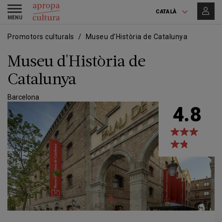
Vés
Skip
Toggle
al
to
CATALÀ
navigation
contingut
main
navigation
Promotors culturals
Museu d'Història de Catalunya
Museu d'Història de
Catalunya
Barcelona
4.8