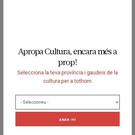
4.6
Apropa Cultura, encara més a
prop!
SOL·LICITUD
Selecciona la teva província i gaudeix de la
VISITA DINAMITZADA
cultura per a tothom
Visita guiada a l'exposició El poble
gitano de Catalunya
MUSEU D'HISTÒRIA DE CATALUNYA
BARCELONA
07/10/2025 al 13/09/2026
5
ANAR-HI