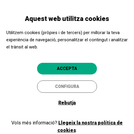
Vés
Skip
Toggle
al
to
CATALÀ
navigation
contingut
main
Aquest web utilitza cookies
navigation
Promotors culturals
Molí d’en Fraret. Secció etnogràfica del Museu d’Història
Utilitzem cookies (pròpies i de tercers) per millorar la teva
de Manacor
experiència de navegació, personalitzar el contingut i analitzar
el trànsit al web.
Molí d’en Fraret. Secció
etnogràfica del Museu
ACCEPTA
d’Història de Manacor
Manacor (Mallorca)
CONFIGURA
5
Rebutja
Vols més informació?
Llegeix la nostra política de
cookies
.