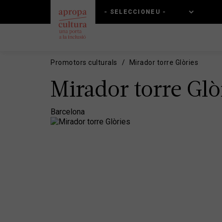
Vés
Skip
al
to
contingut
main
navigation
Promotors culturals
Mirador torre Glòries
Mirador torre Glò
Barcelona