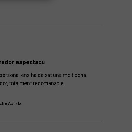
mirador espectacu
el personal ens ha deixat una molt bona
rador, totalment recomanable.
ctre Autista