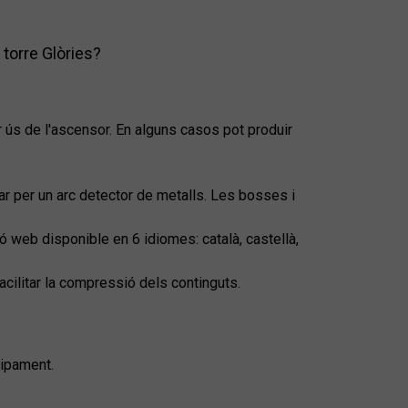
 torre Glòries?
er ús de l'ascensor. En alguns casos pot produir
ar per un arc detector de metalls. Les bosses i
ió web disponible en 6 idiomes: català, castellà,
acilitar la compressió dels continguts.
uipament.