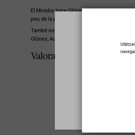
El Mirador torre Glòries està ubicat en ple d
peu de la plaça de Catalunya.
També està molt ben connectat per transport
Glòries, Autobús: 7, H12, 192, V23 i X1, Tram:
Utilitz
navegac
Valoracions
Sel