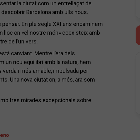
sentar la ciutat com un entrellaçat de
r descobrir Barcelona amb ulls nous.
de pensar. En ple segle XXI ens encaminem
un lloc on «el nostre món» coexisteix amb
tre de l’univers.
stà canviant. Mentre l’era dels
em un nou equilibri amb la natura, hem
 verda i més amable, impulsada per
ents. Una nova ciutat on, a més, ara som
t amb tres mirades excepcionals sobre
ceno