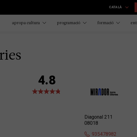
CATALÀ
apropa cultura
programació
formació
ent
ries
4.8
Diagonal 211
08018
935478982