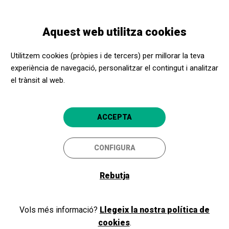
Vés
Skip
Toggle
al
to
CATALÀ
navigation
contingut
main
Aquest web utilitza cookies
navigation
Promotors culturals
Teatre Nacional de Catalunya
Utilitzem cookies (pròpies i de tercers) per millorar la teva
Teatre Nacional de Catalunya
experiència de navegació, personalitzar el contingut i analitzar
el trànsit al web.
Barcelona
4.5
ACCEPTA
CONFIGURA
Rebutja
Vols més informació?
Llegeix la nostra política de
cookies
.