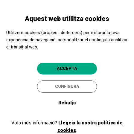
Vés
Skip
Toggle
al
to
CATALÀ
navigation
contingut
main
Aquest web utilitza cookies
navigation
Programació
La gallina dels ous d'or
Utilitzem cookies (pròpies i de tercers) per millorar la teva
experiència de navegació, personalitzar el contingut i analitzar
el trànsit al web.
La gallina dels ous d'or
Barcelona
Teatre Nacional de Catalunya
ACCEPTA
CONFIGURA
Rebutja
Vols més informació?
Llegeix la nostra política de
cookies
.