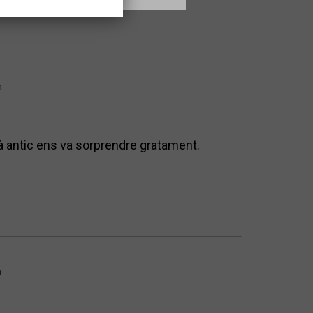
a
là antic ens va sorprendre gratament.
a