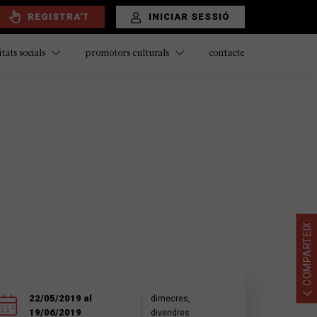
REGISTRA'T
INICIAR SESSIÓ
contacte
itats socials
promotors culturals
COMPARTEIX:
22/05/2019 al
dimecres,
19/06/2019
divendres