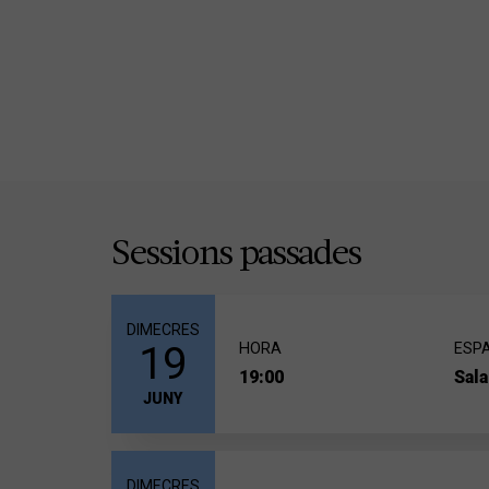
Sessions passades
DIMECRES
19
HORA
ESPA
19:00
Sal
JUNY
DIMECRES