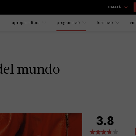
CATALÀ
apropa cultura
programació
formació
ent
 del mundo
3.8