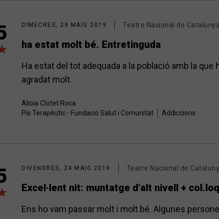
Teatre Nacional de Cataluny
5
DIMECRES, 29 MAIG 2019
ha estat molt bé. Entretinguda
Ha estat del tot adequada a la població amb la que he
agradat molt.
Alícia
Clotet Roca
Pis Terapèutic - Fundació Salut i Comunitat
Addiccions
Teatre Nacional de Catalun
5
DIVENDRES, 24 MAIG 2019
Excel·lent nit: muntatge d’alt nivell + col.l
Ens ho vam passar molt i molt bé. Algunes persone