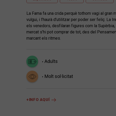
La Fama fa una crida perquè tothom vagi al gran m
vulgui, i l’haurà d’utilitzar per poder ser feliç. L
els venedors, desfilaran figures com la Supèrbia, l
mercat s’hi pot comprar de tot, des del Pensament 
marcant els ritmes.
Adults
Molt sol·licitat
+INFO AQUÍ