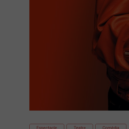
Espectacle
Teatre
Comèdia