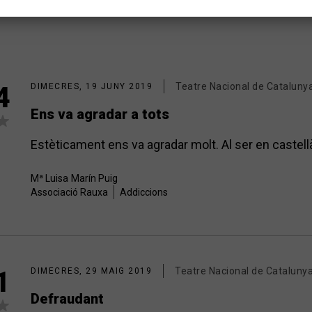
Teatre Nacional de Cataluny
4
DIMECRES, 19 JUNY 2019
Ens va agradar a tots
Estèticament ens va agradar molt. Al ser en castel
Mª Luisa
Marín Puig
Associació Rauxa
Addiccions
Teatre Nacional de Cataluny
1
DIMECRES, 29 MAIG 2019
Defraudant