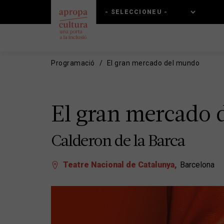
Vés
Skip
al
to
contingut
main
navigation
Programació
El gran mercado del mundo
El gran mercado
Calderon de la Barca
Teatre Nacional de Catalunya
Barcelona