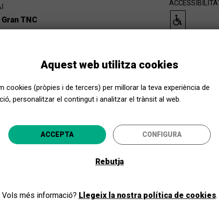
ACCESSIBILITA
I
a Gran TNC
Aquest web utilitza cookies
ACCESSIBILITA
I
em cookies (pròpies i de tercers) per millorar la teva experiència de
a Gran TNC
ió, personalitzar el contingut i analitzar el trànsit al web.
Apropa Cultura, encara més a prop
ACCEPTA
CONFIGURA
ACCESSIBILITA
I
ecciona la teva província i gaudeix de la cultura per a to
a Gran TNC
Rebutja
ANAR-HI
Vols més informació?
Llegeix la nostra política de cookies
.