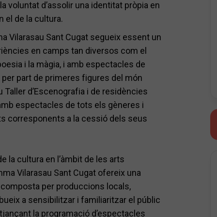
 voluntat d’assolir una identitat pròpia en
 el de la cultura.
ma Vilarasau Sant Cugat segueix essent un
periències en camps tan diversos com el
la poesia i la màgia, i amb espectacles de
s per part de primeres figures del món
seu Taller d’Escenografia i de residències
 amb espectacles de tots els gèneres i
s corresponents a la cessió dels seus
e la cultura en l’àmbit de les arts
Emma Vilarasau Sant Cugat ofereix una
at, composta per produccions locals,
ueix a sensibilitzar i familiaritzar el públic
mitjançant la programació d’espectacles