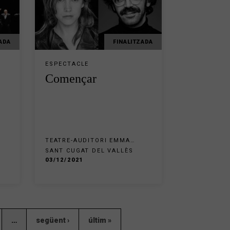
ADA
FINALITZADA
ESPECTACLE
Començar
TEATRE-AUDITORI EMMA
VILARASAU SANT CUGAT
SANT CUGAT DEL VALLÈS
03/12/2021
…
següent ›
últim »