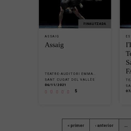
FINALITZADA
ASSAIG
ES
Assaig
I
T
S
F
TEATRE-AUDITORI EMMA
VILARASAU SANT CUGAT
SANT CUGAT DEL VALLÈS
TE
VI
06/11/2021
SA
5
07
« primer
‹ anterior
…