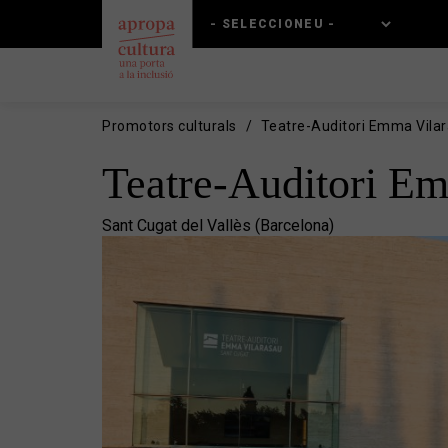
Vés
Skip
al
to
contingut
main
navigation
Promotors culturals
Teatre-Auditori Emma Vila
Teatre-Auditori Em
Sant Cugat del Vallès (Barcelona)