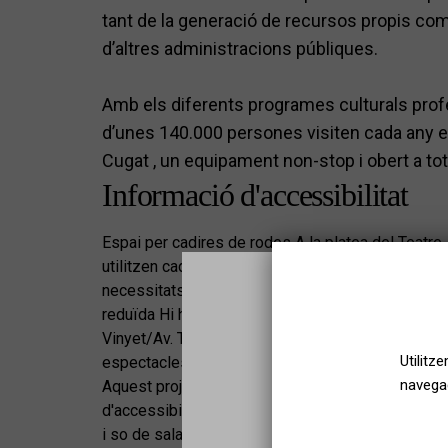
tant de la generació de recursos propis co
d’altres administracions públiques.
Amb els diferents programes culturals profes
d’unes 140.000 persones visiten cada any e
Cugat , un equipament non-stop i obert a to
Informació d'accessibilitat
Espai per cadires de rodes A la platea del Teatr
utilitzen cadira de rodes. Per tal que el personal
necessitats, és recomanable trucar al 935891268
reduïda Hi ha 3 places d'aparcament per a persone
Vinyet/Av. Torreblanca. Funcions adaptades per 
Utilitz
espectacles estan adaptats per a persones amb disc
navegac
Aquest projecte, en col·laboració amb la Fundac
d'accessibilitat sensorial que garanteix el servei
i so de sala amplificat. Els espectadors interes