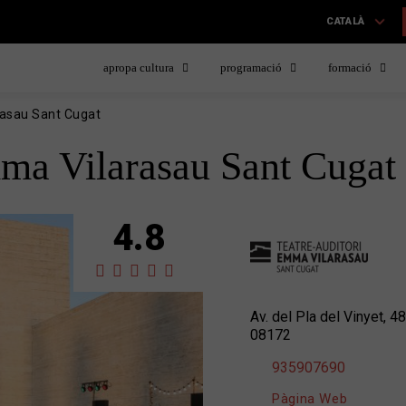
CATALÀ
apropa cultura
programació
formació
rasau Sant Cugat
ma Vilarasau Sant Cugat
4.8
Av. del Pla del Vinyet, 48
08172
935907690
Pàgina Web