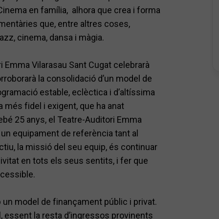
Cinema en família, alhora que crea i forma
mentàries que, entre altres coses,
 jazz, cinema, dansa i màgia.
ri Emma Vilarasau Sant Cugat celebrarà
orroborarà la consolidació d’un model de
rogramació estable, eclèctica i d’altíssima
 més fidel i exigent, que ha anat
rebé 25 anys, el Teatre-Auditori Emma
r un equipament de referència tant al
tiu, la missió del seu equip, és continuar
sivitat en tots els seus sentits, i fer que
ccessible.
un model de finançament públic i privat.
 essent la resta d’ingressos provinents