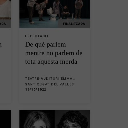
ADA
FINALITZADA
ESPECTACLE
a
De què parlem
mentre no parlem de
tota aquesta merda
TEATRE-AUDITORI EMMA
VILARASAU SANT CUGAT
SANT CUGAT DEL VALLÈS
16/10/2022