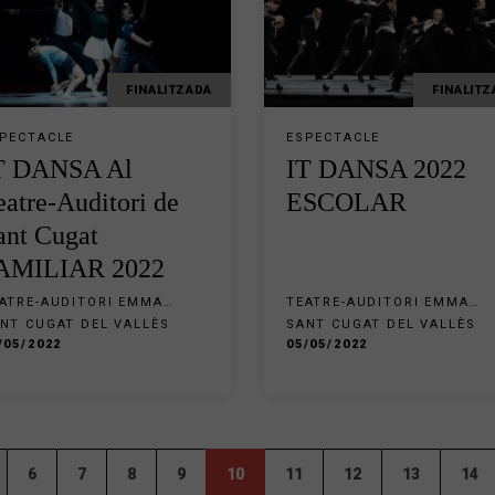
FINALITZADA
FINALITZ
PECTACLE
ESPECTACLE
T DANSA Al
IT DANSA 2022
eatre-Auditori de
ESCOLAR
ant Cugat
AMILIAR 2022
ATRE-AUDITORI EMMA
TEATRE-AUDITORI EMMA
LARASAU SANT CUGAT
VILARASAU SANT CUGAT
NT CUGAT DEL VALLÈS
SANT CUGAT DEL VALLÈS
/05/2022
05/05/2022
6
7
8
9
10
11
12
13
14