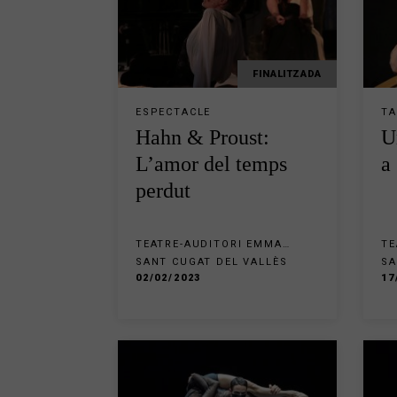
FINALITZADA
ESPECTACLE
TA
Hahn & Proust:
U
L’amor del temps
a
perdut
TEATRE-AUDITORI EMMA
TE
VILARASAU SANT CUGAT
VI
SANT CUGAT DEL VALLÈS
SA
02/02/2023
17