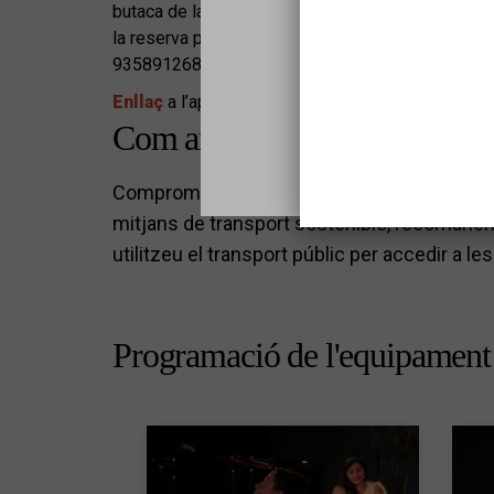
butaca de la sala i sol·licitar el dispositiu indiv
la reserva prèviament per correu a:
Teatre-audit
Sel
935891268.
Enllaç
a l’apartat d’accessibilitat del web de l'eq
Com arribar
Compromesos en la millora de la qualitat amb
mitjans de transport sostenible, recomanem
utilitzeu el transport públic per accedir a le
Programació de l'equipament