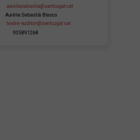
aureliasebastia@santcugat.cat
Aurèlia Sebastià Blasco
teatre-auditori@santcugat.cat
935891268