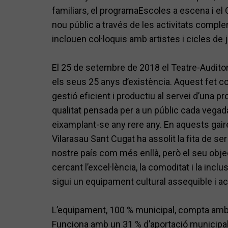
familiars, el programaEscoles a escena i el 
nou públic a través de les activitats comple
inclouen col·loquis amb artistes i cicles de
El 25 de setembre de 2018 el Teatre-Audito
els seus 25 anys d’existència. Aquest fet c
gestió eficient i productiu al servei d’una p
qualitat pensada per a un públic cada vegada
eixamplant-se any rere any. En aquests gai
Vilarasau Sant Cugat ha assolit la fita de se
nostre país com més enllà, però el seu objec
cercant l’excel·lència, la comoditat i la inclu
sigui un equipament cultural assequible i a
L’equipament, 100 % municipal, compta amb 
Funciona amb un 31 % d’aportació municipal,