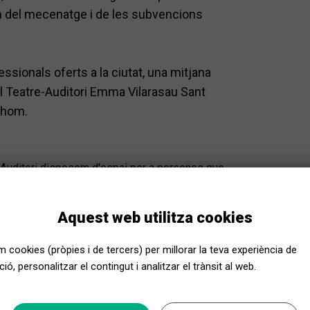
m del mecenatge i de les subvencions
sionals oferts a la ciutat, una mitjana
l Teatre-Auditori Emma Vilarasau Sant
thom.
e-Auditori disposem d'espai per a persones que
 pugui garantir una atenció adequada a les seves
. Aparcament per a persones amb mobilitat
Aquest web utilitza cookies
s amb mobilitat reduïda a l'av. Pla del
a persones amb discapacitat sensorial Alguns
em cookies (pròpies i de tercers) per millorar la teva experiència de
apacitat auditiva i / o visual, i gent gran.
ió, personalitzar el contingut i analitzar el trànsit al web.
ión Vodafone España, és un programa
 de subtitulació, audiodescripció, bucle magnètic
sats podeu comprar les entrades de qualsevol