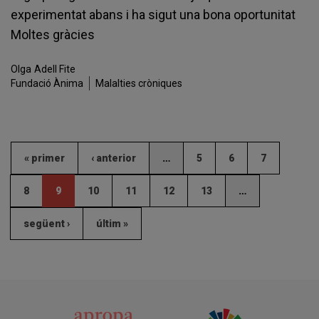
experimentat abans i ha sigut una bona oportunitat
Moltes gràcies
Olga
Adell Fite
Fundació Ànima
Malalties cròniques
« primer
‹ anterior
…
5
6
7
8
9
10
11
12
13
…
següent ›
últim »