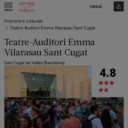
Vés
Skip
Toggle
al
to
CATALÀ
navigation
contingut
main
navigation
Promotors culturals
Teatre-Auditori Emma Vilarasau Sant Cugat
Teatre-Auditori Emma
Vilarasau Sant Cugat
Sant Cugat del Vallès (Barcelona)
4.8