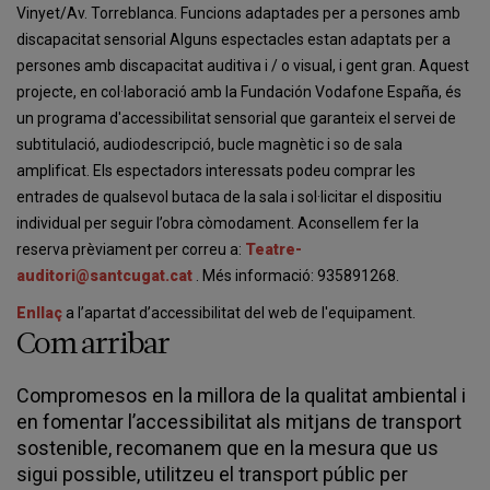
Vinyet/Av. Torreblanca. Funcions adaptades per a persones amb
discapacitat sensorial Alguns espectacles estan adaptats per a
persones amb discapacitat auditiva i / o visual, i gent gran. Aquest
projecte, en col·laboració amb la Fundación Vodafone España, és
un programa d'accessibilitat sensorial que garanteix el servei de
subtitulació, audiodescripció, bucle magnètic i so de sala
amplificat. Els espectadors interessats podeu comprar les
entrades de qualsevol butaca de la sala i sol·licitar el dispositiu
individual per seguir l’obra còmodament. Aconsellem fer la
reserva prèviament per correu a:
Teatre-
auditori@santcugat.cat
. Més informació: 935891268.
Enllaç
a l’apartat d’accessibilitat del web de l'equipament.
Com arribar
Compromesos en la millora de la qualitat ambiental i
en fomentar l’accessibilitat als mitjans de transport
sostenible, recomanem que en la mesura que us
sigui possible, utilitzeu el transport públic per