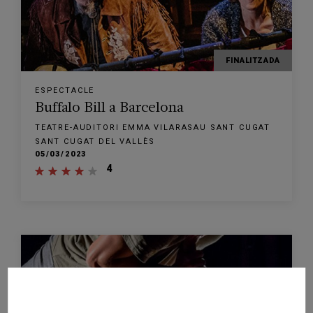
FINALITZADA
ESPECTACLE
Buffalo Bill a Barcelona
TEATRE-AUDITORI EMMA VILARASAU SANT CUGAT
SANT CUGAT DEL VALLÈS
05/03/2023
4