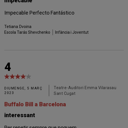
Impecable
Impecable Perfecto Fantástico
Tetiana
Dvoina
Escola Tarás Shevchenko
Infància i Joventut
4
Teatre-Auditori Emma Vilarasau
DIUMENGE, 5 MARÇ
2023
Sant Cugat
Buffalo Bill a Barcelona
interessant
Per repetir sempre que poguem