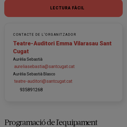
LECTURA FÀCIL
CONTACTE DE L'ORGANITZADOR
Teatre-Auditori Emma Vilarasau Sant
Cugat
Aurèlia Sebastià
aureliasebastia@santcugat.cat
Aurèlia Sebastià Blasco
teatre-auditori@santcugat.cat
935891268
Programació de l'equipament