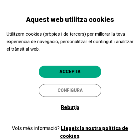
Vés
Skip
Toggle
al
to
CATALÀ
navigation
contingut
main
Aquest web utilitza cookies
navigation
Promotors culturals
Monestir de Pedralbes
Utilitzem cookies (pròpies i de tercers) per millorar la teva
Monestir de Pedralbes
experiència de navegació, personalitzar el contingut i analitzar
el trànsit al web.
Barcelona
4.7
ACCEPTA
CONFIGURA
Rebutja
Vols més informació?
Llegeix la nostra política de
cookies
.