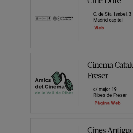
Cine Doré
C. de Sta. Isabel, 3
Madrid capital
Web
Cinema Catal
Freser
c/ major 19
Ribes de Freser
Pàgina Web
Cines Antiguo