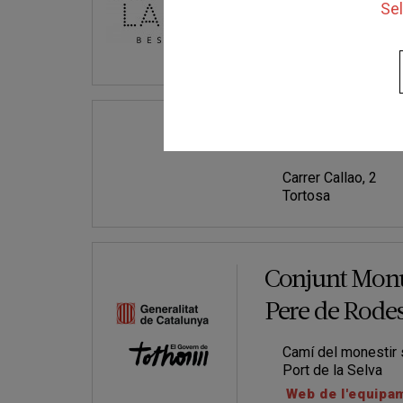
Sel
Plaça del Prat de S
Besalú
Pàgina Web
Col·legi Sant 
Carrer Callao, 2
Tortosa
Conjunt Monu
Pere de Rode
Camí del monestir 
Port de la Selva
Web de l'equipa