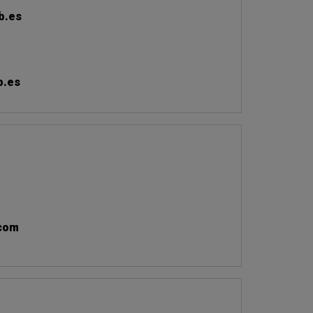
b.es
b.es
.com