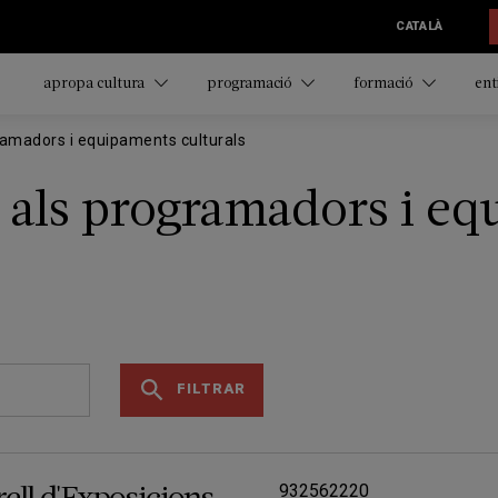
CATALÀ
apropa cultura
programació
formació
ent
amadors i equipaments culturals
 als programadors i e
FILTRAR
932562220