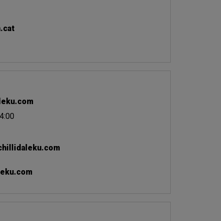
.cat
leku.com
14:00
hillidaleku.com
leku.com