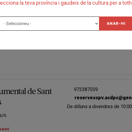
ecciona la teva província i gaudeix de la cultura per a to
ant Pere, 15
Joan Mompart
info@festivaldelcirc.co
ANAR-HI
Josep
972387559
mental de Sant
reservesspv.acdpc@genc
s
De dilluns a divendres de 10:00
s/n
ment