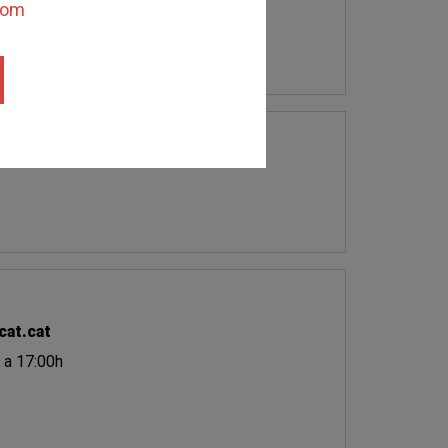
thom
m
at.cat
 a 17:00h