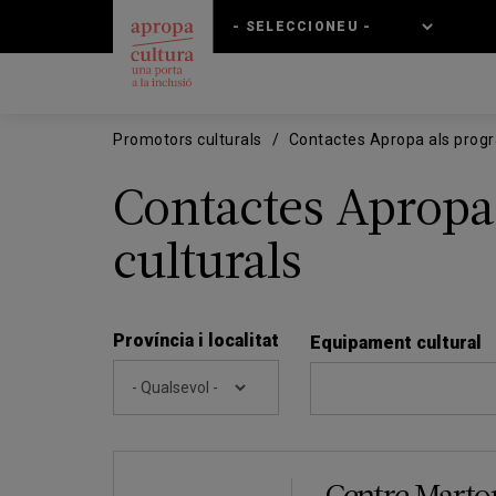
Vés
Skip
al
to
contingut
main
navigation
Promotors culturals
Contactes Apropa als progr
Contactes Apropa
culturals
Província i localitat
Equipament cultural