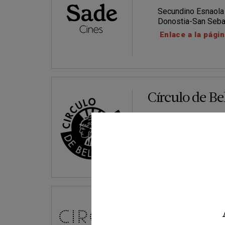
Secundino Esnaola 
Donostia-San Seba
Enlace a la pági
Círculo de Bel
C/ Alcalá 42
Madrid capital
Página web
Circusland