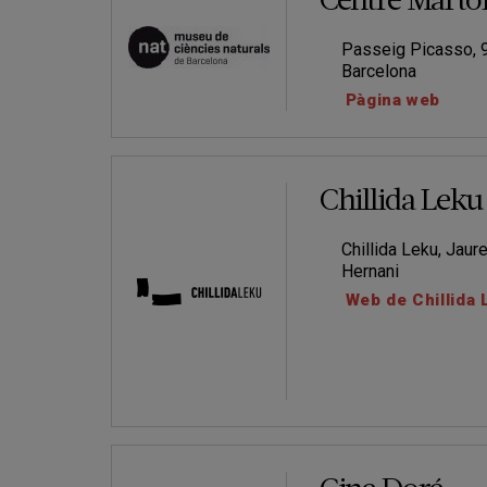
Centre Martor
Passeig Picasso, 9 
Barcelona
Pàgina web
Chillida Leku
Chillida Leku, Jaure
Hernani
Web de Chillida 