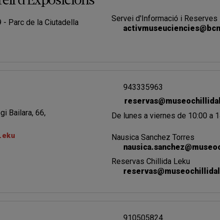
ell d'Exposicions
Servei d'Informació i Reserves
- Parc de la Ciutadella
activmuseuciencies@bcn
943335963
reservas@museochillida
gi Bailara, 66,
De lunes a viernes de 10:00 a 
Leku
Nausica Sanchez Torres
nausica.sanchez@museoc
Reservas Chillida Leku
reservas@museochillida
910505824