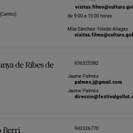
visitas.filmo@cultura.go
 (Centro)
de 9:00 a 15:00 horas
Mila Sánchez-Toledo Aliagas
visitas.filmo@cultura.go
656325582
unya de Ribes de
Jaume Palmés
palmes.j@gmail.com
Jaume Palmés
direccio@festivalgollut
943326770
 Berri