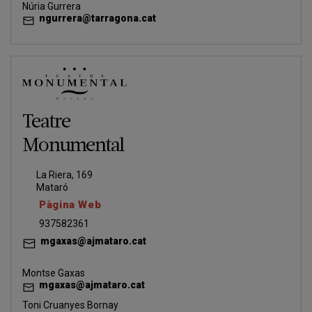
Núria Gurrera
ngurrera@tarragona.cat
Teatre
Monumental
La Riera, 169
Mataró
Pàgina Web
937582361
mgaxas@ajmataro.cat
Montse Gaxas
mgaxas@ajmataro.cat
Toni Cruanyes Bornay