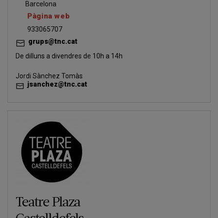
Barcelona
Pàgina web
933065707
grups@tnc.cat
De dilluns a divendres de 10h a 14h
Jordi Sànchez Tomàs
jsanchez@tnc.cat
Teatre Plaza