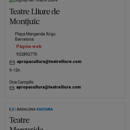
Teatre Lliure de
Montjuïc
Plaça Margarida Xirgu
Barcelona
Pàgina web
932892770
apropacultura@teatrelliure.com
9-15h
Ona Campillo
apropacultura@teatrelliure.com
Teatre