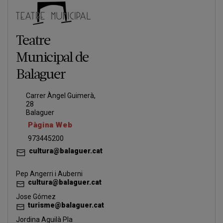
Teatre
Municipal de
Balaguer
Carrer Àngel Guimerà,
28
Balaguer
Pàgina Web
973445200
cultura@balaguer.cat
Pep Angerri i Auberni
cultura@balaguer.cat
Jose Gómez
turisme@balaguer.cat
Jordina Aguilà Pla