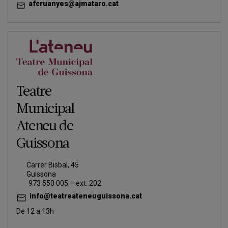
afcruanyes@ajmataro.cat
Teatre
Municipal
Ateneu de
Guissona
Carrer Bisbal, 45
Guissona
973 550 005 – ext. 202
info@teatreateneuguissona.cat
De 12 a 13h