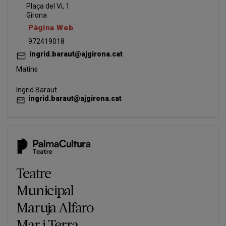
Plaça del Vi, 1
Girona
Pàgina Web
972419018
ingrid.baraut@ajgirona.cat
Matins
Ingrid Baraut
ingrid.baraut@ajgirona.cat
Teatre
Municipal
Maruja Alfaro