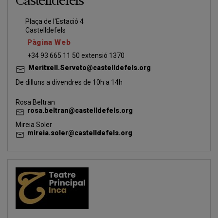
Castelldefels
Plaça de l'Estació 4
Castelldefels
Pàgina Web
+34 93 665 11 50 extensió 1370
Meritxell.Serveto@castelldefels.org
De dilluns a divendres de 10h a 14h
Rosa Beltran
rosa.beltran@castelldefels.org
Mireia Soler
mireia.soler@castelldefels.org