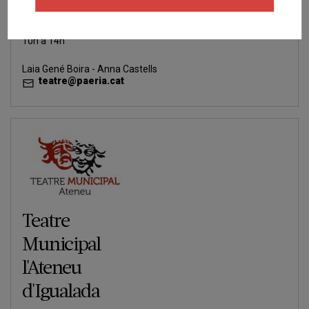
973279356
teatre@paeria.cat
10h a 14h
Laia Gené Boira - Anna Castells
teatre@paeria.cat
Teatre
Municipal
l'Ateneu
d'Igualada