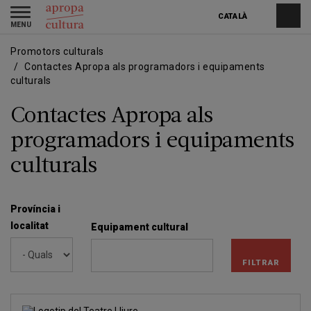
Vés
Skip
Toggle
al
to
CATALÀ
navigation
contingut
main
navigation
Promotors culturals
Contactes Apropa als programadors i equipaments
culturals
Contactes Apropa als
programadors i equipaments
culturals
Província i
localitat
Equipament cultural
FILTRAR