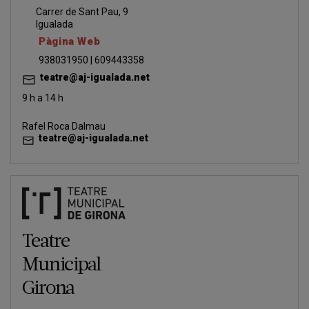
Carrer de Sant Pau, 9
Igualada
Pàgina Web
938031950 | 609443358
teatre@aj-igualada.net
9 h a 14 h
Rafel Roca Dalmau
teatre@aj-igualada.net
Teatre
Municipal
Girona