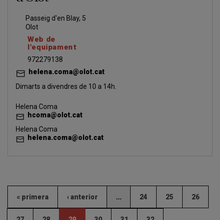
Passeig d'en Blay, 5
Olot
Web de
l'equipament
972279138
helena.coma@olot.cat
Dimarts a divendres de 10 a 14h.
Helena Coma
hcoma@olot.cat
Helena Coma
helena.coma@olot.cat
« primera
‹ anterior
…
24
25
26
27
28
29
30
31
32