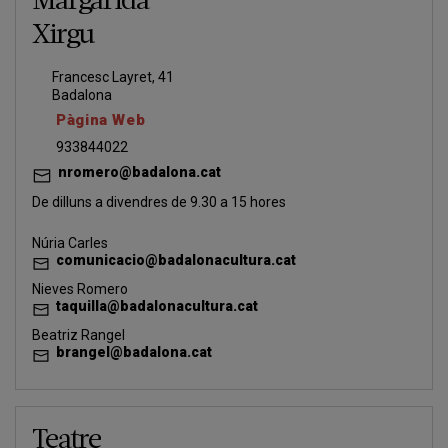
Margarida
Xirgu
Francesc Layret, 41
Badalona
Pàgina Web
933844022
nromero@badalona.cat
De dilluns a divendres de 9.30 a 15 hores
Núria Carles
comunicacio@badalonacultura.cat
Nieves Romero
taquilla@badalonacultura.cat
Beatriz Rangel
brangel@badalona.cat
Teatre