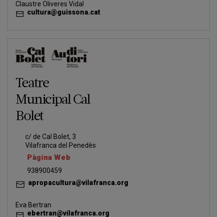
Claustre Oliveres Vidal
cultura@guissona.cat
Teatre
Municipal Cal
Bolet
c/ de Cal Bolet, 3
Vilafranca del Penedès
Pàgina Web
938900459
apropacultura@vilafranca.org
Eva Bertran
ebertran@vilafranca.org