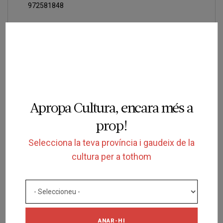
972581848
Eva Coll
ecoll@ajbanyoles.org
Apropa Cultura, encara més a
prop!
Teatre
Selecciona la teva província i gaudeix de la
Municipal de
cultura per a tothom
l'Escorxador
Lluís Companys, s/n
Lleida
Pàgina Web
ANAR-HI