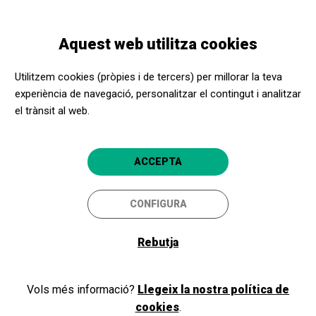
Vés
Skip
Toggle
al
to
CATALÀ
navigation
contingut
main
Aquest web utilitza cookies
navigation
Promotors culturals
Teatre Municipal Catalina Valls
Utilitzem cookies (pròpies i de tercers) per millorar la teva
Teatre Municipal Catalina
experiència de navegació, personalitzar el contingut i analitzar
Valls
el trànsit al web.
Palma (Mallorca)
5
ACCEPTA
CONFIGURA
Rebutja
Vols més informació?
Llegeix la nostra política de
cookies
.