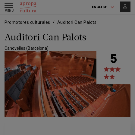
Skip
Skip
Toggle
to
to
ENGLISH
navigation
main
main
content
navigation
Promotores culturales
Auditori Can Palots
Auditori Can Palots
Canovelles (Barcelona)
5