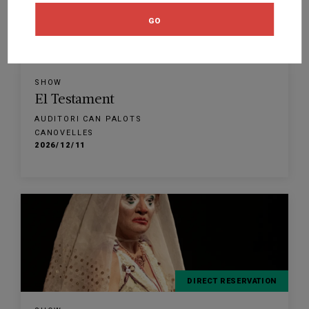
GO
DIRECT RESERVATION
SHOW
El Testament
AUDITORI CAN PALOTS
CANOVELLES
2026/12/11
DIRECT RESERVATION