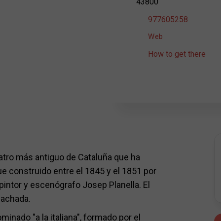
43800
977605258
Web
How to get there
teatro más antiguo de Cataluña que ha
e construido entre el 1845 y el 1851 por
 pintor y escenógrafo Josep Planella. El
fachada.
nominado "a la italiana", formado por el