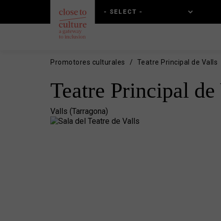
Skip
Skip
to
to
main
main
content
navigation
Promotores culturales
Teatre Principal de Valls
Teatre Principal de 
Valls (Tarragona)