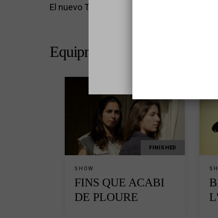
El nuevo Teatro Principal tiene capacidad p
Equipment programming
FINISHED
SHOW
S
FINS QUE ACABI
B
DE PLOURE
L