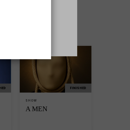
HED
FINISHED
SHOW
A MEN