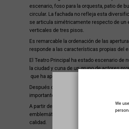
escenario, foso para la orquesta, patio de b
circular. La fachada no refleja esta diversif
se articula simétricamente respecto de un 
verticales de tres pisos.
Es remarcable la ordenación de las apertur
responde a las características propias del e
El Teatro Principal ha estado escenario de
la ciudad y cuna de un grupo de actores pro
que ha aportado su buen hacer a la historia t
Después de unos cuántos años cerrado y de
importantes, el día 30 de enero de 1998 el T
We use 
A partir de este momento la ciudad ha recu
persona
emblemáticos y la posibilidad de disfrutar 
calidad.