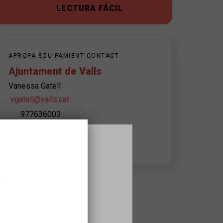
LECTURA FÁCIL
APROPA EQUIPAMIENT CONTACT
Ajuntament de Valls
Vanessa Gatell
vgatell@valls.cat
977636003
Advisory hours:
8 - 15 h de dilluns a divendres
,