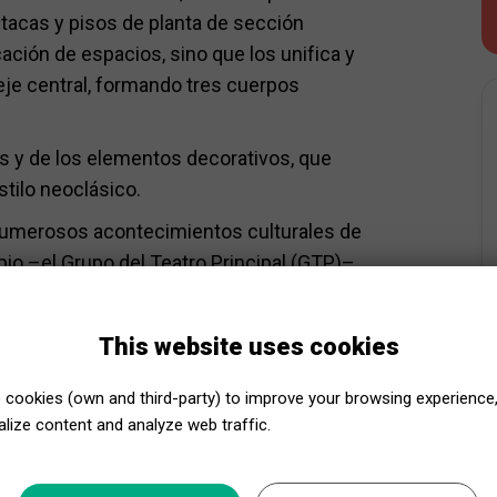
utacas y pisos de planta de sección
icación de espacios, sino que los unifica y
eje central, formando tres cuerpos
as y de los elementos decorativos, que
stilo neoclásico.
 numerosos acontecimientos culturales de
pio –el Grupo del Teatro Principal (GTP)–
eatral de la ciudad.
spués de unas obras de rehabilitación
This website uses cookies
eatro Principal fue reinaugurado.
cookies (own and third-party) to improve your browsing experience
perado uno de sus edificios más
lize content and analyze web traffic.
de una programación teatral periódica y de