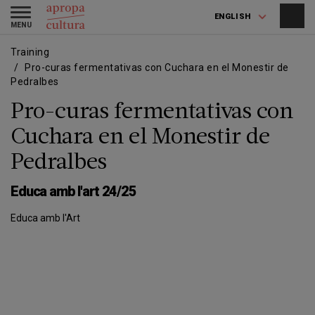
Skip
Skip
Toggle
to
to
ENGLISH
navigation
main
main
content
navigation
Training
Pro-curas fermentativas con Cuchara en el Monestir de
Pedralbes
Pro-curas fermentativas con
Cuchara en el Monestir de
Pedralbes
Educa amb l'art 24/25
Educa amb l'Art