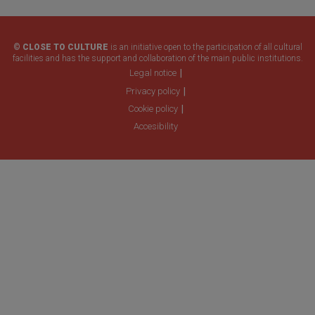
© CLOSE TO CULTURE
is an initiative open to the participation of all cultural
facilities and has the support and collaboration of the main public institutions.
Legal notice
Privacy policy
Cookie policy
Accesibility