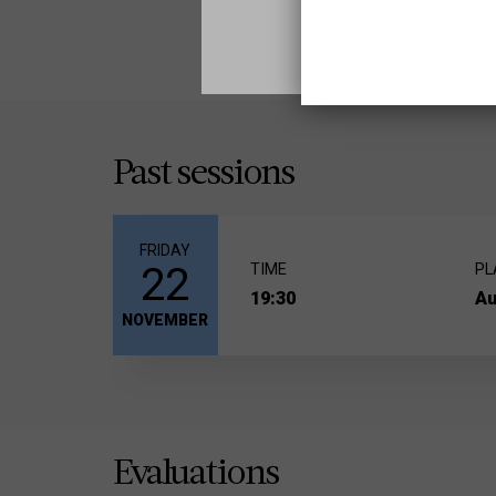
Past sessions
FRIDAY
22
TIME
PL
19:30
Au
NOVEMBER
Evaluations