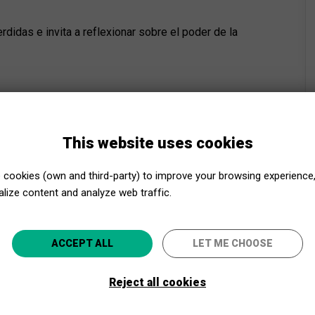
didas e invita a reflexionar sobre el poder de la
dirección de escena
This website uses cookies
es
cookies (own and third-party) to improve your browsing experience
lize content and analyze web traffic.
Close to Culture, even closer!
ACCEPT ALL
LET ME CHOOSE
Select your province and enjoy culture for everyone
Reject all cookies
GO