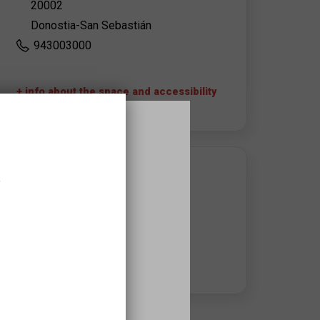
20002
Donostia-San Sebastián
943003000
+ info about the space and accessibility
APROPA EQUIPAMIENT CONTACT
,
Kursaal Eszena
943003170
Advisory hours:
De lunes a viernes : 9:00 - 14:00