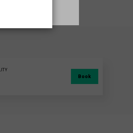
LITY
Book