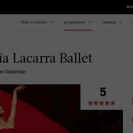
ENG
close to culture
programme
training
ía Lacarra Ballet
an Sebastián
5