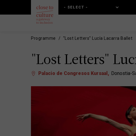
Skip
Skip
to
to
main
main
content
navigation
Programme
"Lost Letters" Lucía Lacarra Ballet
"Lost Letters" Luc
Palacio de Congresos Kursaal
Donostia-S